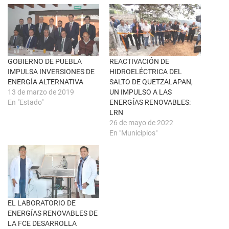
r
e
e
n
e
F
n
a
u
c
n
e
a
b
v
o
e
o
n
k
GOBIERNO DE PUEBLA
REACTIVACIÓN DE
t
(
IMPULSA INVERSIONES DE
HIDROELÉCTRICA DEL
a
S
n
e
ENERGÍA ALTERNATIVA
SALTO DE QUETZALAPAN,
a
a
13 de marzo de 2019
UN IMPULSO A LAS
n
b
u
r
En "Estado"
ENERGÍAS RENOVABLES:
e
e
LRN
v
e
a
n
26 de mayo de 2022
)
u
En "Municipios"
n
a
v
e
n
t
a
n
a
n
u
EL LABORATORIO DE
e
ENERGÍAS RENOVABLES DE
v
a
LA FCE DESARROLLA
)