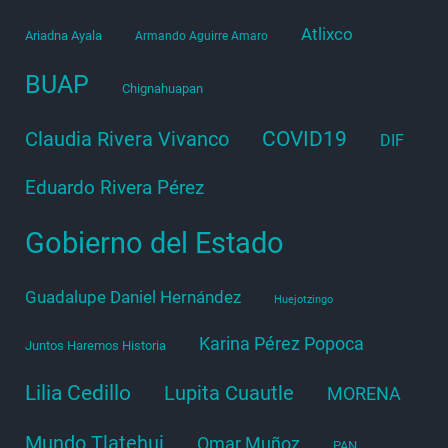
Atlixco
Ariadna Ayala
Armando Aguirre Amaro
BUAP
Chignahuapan
COVID19
Claudia Rivera Vivanco
DIF
Eduardo Rivera Pérez
Gobierno del Estado
Guadalupe Daniel Hernández
Huejotzingo
Karina Pérez Popoca
Juntos Haremos Historia
Lilia Cedillo
Lupita Cuautle
MORENA
Mundo Tlatehui
Omar Muñoz
PAN