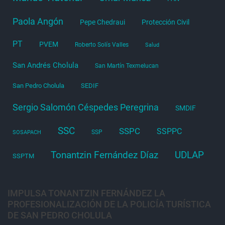
Paola Angón
Pepe Chedraui
Protección Civil
PT
PVEM
Roberto Solís Valles
Salud
San Andrés Cholula
San Martín Texmelucan
San Pedro Cholula
SEDIF
Sergio Salomón Céspedes Peregrina
SMDIF
SSC
SSPC
SSPPC
SSP
SOSAPACH
Tonantzin Fernández Díaz
UDLAP
SSPTM
IMPULSA TONANTZIN FERNÁNDEZ LA
PROFESIONALIZACIÓN DE LA POLICÍA TURÍSTICA
DE SAN PEDRO CHOLULA