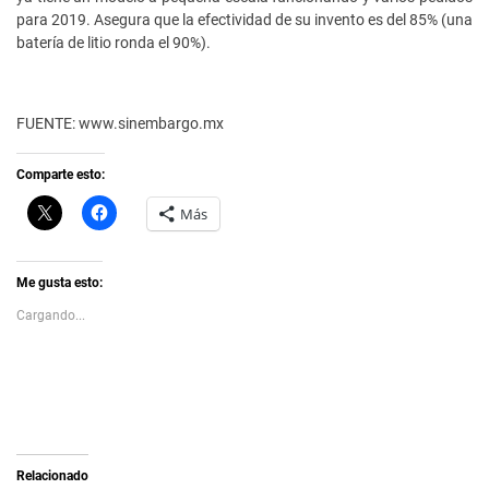
para 2019. Asegura que la efectividad de su invento es del 85% (una
batería de litio ronda el 90%).
FUENTE: www.sinembargo.mx
Comparte esto:
C
H
Más
l
a
i
z
c
c
k
l
t
i
Me gusta esto:
o
c
s
p
Cargando...
h
a
a
r
r
a
e
c
o
o
n
m
X
p
(
a
S
r
e
t
a
i
Relacionado
b
r