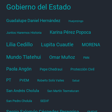
Gobierno del Estado
Guadalupe Daniel Hernández
Huejotzingo
Karina Pérez Popoca
Juntos Haremos Historia
Lilia Cedillo
Lupita Cuautle
MORENA
Mundo Tlatehui
Omar Muñoz
PAN
Paola Angón
Pepe Chedraui
Protección Civil
PT
PVEM
Roberto Solís Valles
Salud
San Andrés Cholula
San Martín Texmelucan
San Pedro Cholula
SEDIF
Sergio Salomón Céspedes Peregrina
SMDIF