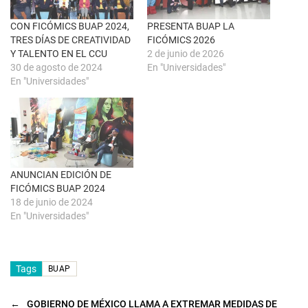
v
o
e
o
n
k
CON FICÓMICS BUAP 2024,
PRESENTA BUAP LA
t
(
TRES DÍAS DE CREATIVIDAD
FICÓMICS 2026
a
S
n
e
Y TALENTO EN EL CCU
2 de junio de 2026
a
a
30 de agosto de 2024
En "Universidades"
n
b
u
r
En "Universidades"
e
e
v
e
a
n
)
u
n
a
v
e
n
t
ANUNCIAN EDICIÓN DE
a
n
FICÓMICS BUAP 2024
a
18 de junio de 2024
n
u
En "Universidades"
e
v
a
)
Tags
BUAP
←
GOBIERNO DE MÉXICO LLAMA A EXTREMAR MEDIDAS DE