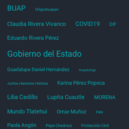
BUAP
Chignahuapan
COVID19
Claudia Rivera Vivanco
DIF
Eduardo Rivera Pérez
Gobierno del Estado
Guadalupe Daniel Hernández
Huejotzingo
Karina Pérez Popoca
Juntos Haremos Historia
Lilia Cedillo
Lupita Cuautle
MORENA
Mundo Tlatehui
Omar Muñoz
PAN
Paola Angón
Pepe Chedraui
Protección Civil