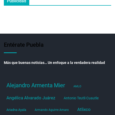
Publicidad
Entérate Puebla
Más que buenas noticias… Un enfoque a la verdadera realidad
Alejandro Armenta Mier
AMLO
Angélica Alvarado Juárez
Antonio Teutli Cuautle
Atlixco
Ariadna Ayala
Armando Aguirre Amaro