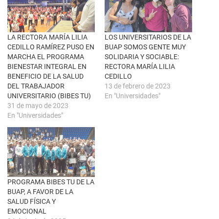
u
c
n
e
a
b
v
o
e
o
n
k
LA RECTORA MARÍA LILIA
LOS UNIVERSITARIOS DE LA
t
(
CEDILLO RAMÍREZ PUSO EN
BUAP SOMOS GENTE MUY
a
S
n
e
MARCHA EL PROGRAMA
SOLIDARIA Y SOCIABLE:
a
a
BIENESTAR INTEGRAL EN
RECTORA MARÍA LILIA
n
b
u
r
BENEFICIO DE LA SALUD
CEDILLO
e
e
DEL TRABAJADOR
13 de febrero de 2023
v
e
a
n
UNIVERSITARIO (BIBES TU)
En "Universidades"
)
u
31 de mayo de 2023
n
a
En "Universidades"
v
e
n
t
a
n
a
n
u
e
PROGRAMA BIBES TU DE LA
v
a
BUAP, A FAVOR DE LA
)
SALUD FÍSICA Y
EMOCIONAL