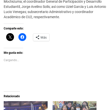
Moctezuma; el coordinador General de Participación y Desarrollo
Estudiantil, Jorge Avelino Solís; así como Uziel García y Luis Antonio
Lucio Venegas; subsecretario Administrativo y coordinador
Académico de CU2, respectivamente.
Comparte esto:
C
H
Más
l
a
i
z
c
c
k
l
t
i
Me gusta esto:
o
c
s
p
Cargando...
h
a
a
r
r
a
e
c
o
o
n
m
X
p
(
a
S
r
e
t
a
i
Relacionado
b
r
r
e
e
n
e
F
n
a