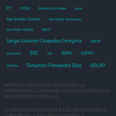
PT
PVEM
Roberto Solís Valles
Salud
San Andrés Cholula
San Martín Texmelucan
San Pedro Cholula
SEDIF
Sergio Salomón Céspedes Peregrina
SMDIF
SSC
SSPC
SSPPC
SSP
SOSAPACH
Tonantzin Fernández Díaz
UDLAP
SSPTM
IMPULSA TONANTZIN FERNÁNDEZ LA
PROFESIONALIZACIÓN DE LA POLICÍA TURÍSTICA
DE SAN PEDRO CHOLULA
LLAMA LUPITA CUAUTLE A LAS JUVENTUDES A
CONSTRUIR LA SEGURIDAD DESDE LA