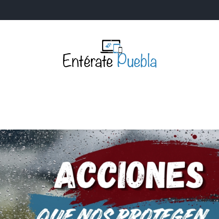
Entérate Puebla
Más que buenas noticias… Un enfoque a la verdader
S
NACIONALES
MUNDIALES
POLÍTICA
LEGISLATIV
IA Y TECNOLOGÍA
OPINIÓN
SOCIEDAD
ANUNCIOS