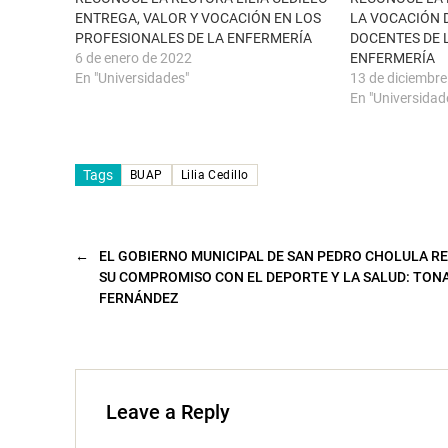
a
a
ENTREGA, VALOR Y VOCACIÓN EN LOS
LA VOCACIÓN 
n
b
u
r
PROFESIONALES DE LA ENFERMERÍA
DOCENTES DE 
e
e
6 de enero de 2022
ENFERMERÍA
v
e
a
n
En "Universidades"
13 de diciembr
)
u
n
En "Universidad
a
v
e
n
t
Tags
a
BUAP
Lilia Cedillo
n
a
n
u
e
v
←
EL GOBIERNO MUNICIPAL DE SAN PEDRO CHOLULA R
a
SU COMPROMISO CON EL DEPORTE Y LA SALUD: TON
)
FERNÁNDEZ
Leave a Reply