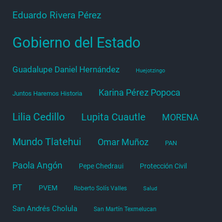
Eduardo Rivera Pérez
Gobierno del Estado
Guadalupe Daniel Hernández
Huejotzingo
Karina Pérez Popoca
Juntos Haremos Historia
Lilia Cedillo
Lupita Cuautle
MORENA
Mundo Tlatehui
Omar Muñoz
PAN
Paola Angón
Pepe Chedraui
Protección Civil
PT
PVEM
Roberto Solís Valles
Salud
San Andrés Cholula
San Martín Texmelucan