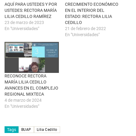
a
a
AQUÍ PARA USTEDES Y POR
CRECIMIENTO ECONÓMICO
n
b
u
r
USTEDES: RECTORA MARÍA
EN EL INTERIOR DEL
e
e
LILIA CEDILLO RAMÍREZ
ESTADO: RECTORA LILIA
v
e
a
n
23 de marzo de 2023
CEDILLO
)
u
En "Universidades"
21 de febrero de 2022
n
a
En "Universidades"
v
e
n
t
a
n
a
n
u
e
RECONOCE RECTORA
v
a
MARÍA LILIA CEDILLO
)
AVANCES EN EL COMPLEJO
REGIONAL MIXTECA
4 de marzo de 2024
En "Universidades"
Tags
BUAP
Lilia Cedillo