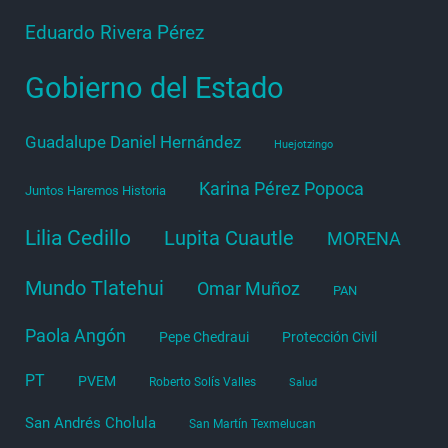
Eduardo Rivera Pérez
Gobierno del Estado
Guadalupe Daniel Hernández
Huejotzingo
Karina Pérez Popoca
Juntos Haremos Historia
Lilia Cedillo
Lupita Cuautle
MORENA
Mundo Tlatehui
Omar Muñoz
PAN
Paola Angón
Pepe Chedraui
Protección Civil
PT
PVEM
Roberto Solís Valles
Salud
San Andrés Cholula
San Martín Texmelucan