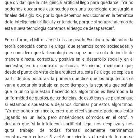
que olvidar que la inteligencia artificial llegó para quedarse: “Ya no
podemos quedarnos estancados con una tecnología que surgió a
finales del siglo XX, por lo que debemos evolucionar en la temática
de la inteligencia artificial y entenderla, porque si no aprendemos de
esta nueva tecnología corremos el riesgo de desaparecer”.
En su turno, el Mtro. José Luis Jaspeado Escalona habló sobre la
teoría conocida como Fe Ciega, que tenemos como sociedades, y
que considera que la tecnología es capaz por si sola de incidir de
manera directa, correcta, y positiva en el desarrollo social y en el
bienestar, en un contexto particular. Asimismo, mencionó que,
desde el punto de vista de la arquitectura, esta Fe Ciega se explica a
partir de dos posturas: la primera que dice que los arquitectos se
van a quedar sin trabajo en poco tiempo; y la segunda que señala
que lo único que están haciendo los algoritmos es llevarnos a la
uniformidad de gustos, de tendencias, de estéticas y se plantea que
si estamos dispuestos a dejarnos dominar por estos algoritmos.
“Yo me pongo en medio, creo que efectivamente podemos estar
jugando en un lado, pero sintiéndonos cómodos en el otro”. Y
destacó que “si la inteligencia artificial llega, nos desplaza y nos
quita trabajo, de todas formas solamente terminamos
construyendo entre el 5 y el 6 por ciento y el resto de lo que se