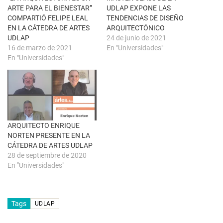
t
(
ARTE PARA EL BIENESTAR”
UDLAP EXPONE LAS
a
S
n
e
COMPARTIÓ FELIPE LEAL
TENDENCIAS DE DISEÑO
a
a
EN LA CÁTEDRA DE ARTES
ARQUITECTÓNICO
n
b
u
r
UDLAP
24 de junio de 2021
e
e
16 de marzo de 2021
En "Universidades"
v
e
a
n
En "Universidades"
)
u
n
a
v
e
n
t
a
n
a
ARQUITECTO ENRIQUE
n
u
NORTEN PRESENTE EN LA
e
CÁTEDRA DE ARTES UDLAP
v
a
28 de septiembre de 2020
)
En "Universidades"
Tags
UDLAP