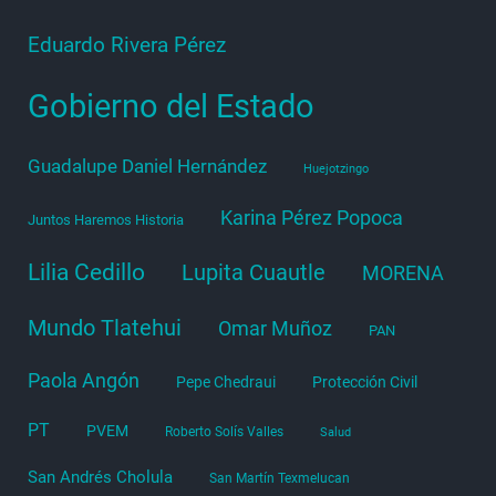
Eduardo Rivera Pérez
Gobierno del Estado
Guadalupe Daniel Hernández
Huejotzingo
Karina Pérez Popoca
Juntos Haremos Historia
Lilia Cedillo
Lupita Cuautle
MORENA
Mundo Tlatehui
Omar Muñoz
PAN
Paola Angón
Pepe Chedraui
Protección Civil
PT
PVEM
Roberto Solís Valles
Salud
San Andrés Cholula
San Martín Texmelucan