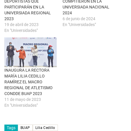
DEPORTISTAS QUE
COMPITIERON EN LA
n
b
u
r
PARTICIPARÁN EN LA
UNIVERSIADA NACIONAL
e
e
UNIVERSIADA REGIONAL
2024
v
e
a
n
2023
6 de junio de 2024
)
u
19 de abril de 2023
En "Universidades"
n
a
En "Universidades"
v
e
n
t
a
n
a
n
u
e
INAUGURA LA RECTORA
v
a
MARÍA LILIA CEDILLO
)
RAMÍREZ EL MACRO
REGIONAL DE ATLETISMO
CONDDE BUAP 2023
11 de mayo de 2023
En "Universidades"
Tags
BUAP
Lilia Cedillo