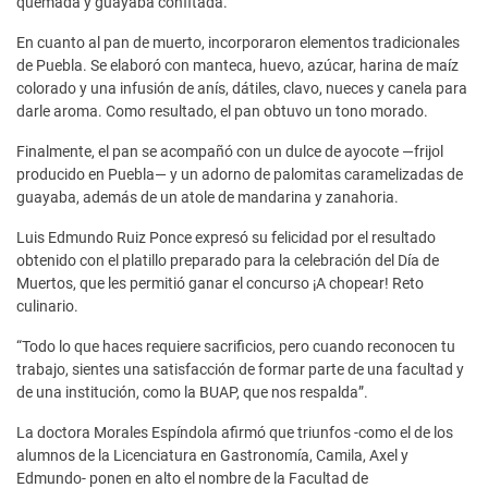
quemada y guayaba confitada.
En cuanto al pan de muerto, incorporaron elementos tradicionales
de Puebla. Se elaboró con manteca, huevo, azúcar, harina de maíz
colorado y una infusión de anís, dátiles, clavo, nueces y canela para
darle aroma. Como resultado, el pan obtuvo un tono morado.
Finalmente, el pan se acompañó con un dulce de ayocote —frijol
producido en Puebla— y un adorno de palomitas caramelizadas de
guayaba, además de un atole de mandarina y zanahoria.
Luis Edmundo Ruiz Ponce expresó su felicidad por el resultado
obtenido con el platillo preparado para la celebración del Día de
Muertos, que les permitió ganar el concurso ¡A chopear! Reto
culinario.
“Todo lo que haces requiere sacrificios, pero cuando reconocen tu
trabajo, sientes una satisfacción de formar parte de una facultad y
de una institución, como la BUAP, que nos respalda”.
La doctora Morales Espíndola afirmó que triunfos -como el de los
alumnos de la Licenciatura en Gastronomía, Camila, Axel y
Edmundo- ponen en alto el nombre de la Facultad de