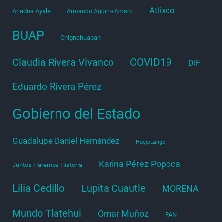
Atlixco
Ariadna Ayala
Armando Aguirre Amaro
BUAP
Chignahuapan
COVID19
Claudia Rivera Vivanco
DIF
Eduardo Rivera Pérez
Gobierno del Estado
Guadalupe Daniel Hernández
Huejotzingo
Karina Pérez Popoca
Juntos Haremos Historia
Lilia Cedillo
Lupita Cuautle
MORENA
Mundo Tlatehui
Omar Muñoz
PAN