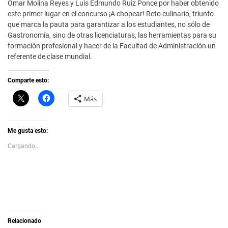
Omar Molina Reyes y Luis Edmundo Ruiz Ponce por haber obtenido
este primer lugar en el concurso ¡A chopear! Reto culinario, triunfo
que marca la pauta para garantizar a los estudiantes, no sólo de
Gastronomía, sino de otras licenciaturas, las herramientas para su
formación profesional y hacer de la Facultad de Administración un
referente de clase mundial.
Comparte esto:
C
H
Más
l
a
i
z
c
c
k
l
t
i
Me gusta esto:
o
c
s
p
Cargando...
h
a
a
r
r
a
e
c
o
o
n
m
X
p
(
a
S
r
e
t
a
i
Relacionado
b
r