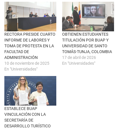
r
e
e
n
e
F
n
a
u
c
n
e
a
b
v
o
e
o
n
k
RECTORA PRESIDE CUARTO
OBTIENEN ESTUDIANTES
t
(
INFORME DE LABORES Y
TITULACIÓN POR BUAP Y
a
S
n
e
TOMA DE PROTESTA EN LA
UNIVERSIDAD DE SANTO
a
a
FACULTAD DE
TOMÁS-TUNJA, COLOMBIA
n
b
u
r
ADMINISTRACIÓN
17 de abril de 2026
e
e
10 de noviembre de 2025
En "Universidades"
v
e
a
n
En "Universidades"
)
u
n
a
v
e
n
t
a
n
a
ESTABLECE BUAP
n
u
VINCULACIÓN CON LA
e
SECRETARÍA DE
v
a
DESARROLLO TURÍSTICO
)