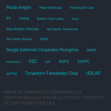
Paola Angón
Pepe Chedraui
Protección Civil
PT
PVEM
Roberto Solís Valles
Salud
San Andrés Cholula
San Martín Texmelucan
San Pedro Cholula
SEDIF
Sergio Salomón Céspedes Peregrina
SMDIF
SSC
SSPC
SSPPC
SSP
SOSAPACH
Tonantzin Fernández Díaz
UDLAP
SSPTM
IMPULSA TONANTZIN FERNÁNDEZ LA
PROFESIONALIZACIÓN DE LA POLICÍA TURÍSTICA
DE SAN PEDRO CHOLULA