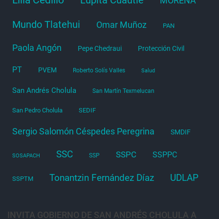
MORENA
Mundo Tlatehui
Omar Muñoz
PAN
Paola Angón
Pepe Chedraui
Protección Civil
PT
PVEM
Roberto Solís Valles
Salud
San Andrés Cholula
San Martín Texmelucan
San Pedro Cholula
SEDIF
Sergio Salomón Céspedes Peregrina
SMDIF
SSC
SSPC
SSPPC
SSP
SOSAPACH
Tonantzin Fernández Díaz
UDLAP
SSPTM
INVITA GOBIERNO DE SAN ANDRÉS CHOLULA A