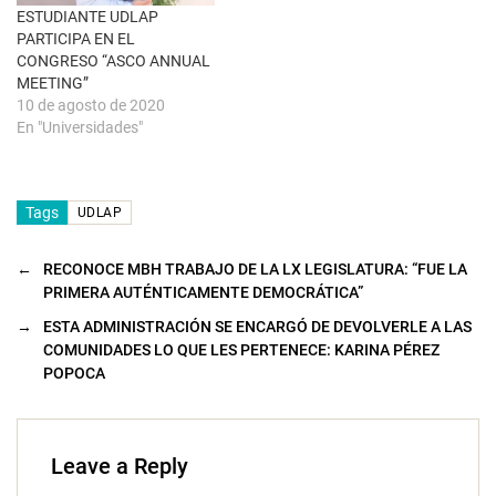
a
n
ESTUDIANTE UDLAP
a
PARTICIPA EN EL
n
u
CONGRESO “ASCO ANNUAL
e
MEETING”
v
a
10 de agosto de 2020
)
En "Universidades"
Tags
UDLAP
←
RECONOCE MBH TRABAJO DE LA LX LEGISLATURA: “FUE LA
PRIMERA AUTÉNTICAMENTE DEMOCRÁTICA”
→
ESTA ADMINISTRACIÓN SE ENCARGÓ DE DEVOLVERLE A LAS
COMUNIDADES LO QUE LES PERTENECE: KARINA PÉREZ
POPOCA
Leave a Reply