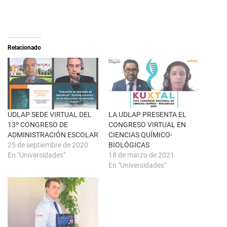
o
o
n
m
X
p
(
a
S
r
e
t
a
i
Relacionado
b
r
r
e
e
n
e
F
n
a
u
c
n
e
a
b
v
o
e
o
n
k
UDLAP SEDE VIRTUAL DEL
LA UDLAP PRESENTA EL
t
(
13º CONGRESO DE
CONGRESO VIRTUAL EN
a
S
n
e
ADMINISTRACIÓN ESCOLAR
CIENCIAS QUÍMICO-
a
a
25 de septiembre de 2020
BIOLÓGICAS
n
b
u
r
En "Universidades"
18 de marzo de 2021
e
e
En "Universidades"
v
e
a
n
)
u
n
a
v
e
n
t