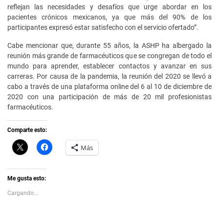
reflejan las necesidades y desafíos que urge abordar en los
pacientes crónicos mexicanos, ya que más del 90% de los
participantes expresó estar satisfecho con el servicio ofertado”.
Cabe mencionar que, durante 55 años, la ASHP ha albergado la
reunión más grande de farmacéuticos que se congregan de todo el
mundo para aprender, establecer contactos y avanzar en sus
carreras. Por causa de la pandemia, la reunión del 2020 se llevó a
cabo a través de una plataforma online del 6 al 10 de diciembre de
2020 con una participación de más de 20 mil profesionistas
farmacéuticos.
Comparte esto:
C
H
Más
l
a
i
z
c
c
k
l
t
i
Me gusta esto:
o
c
s
p
Cargando...
h
a
a
r
r
a
e
c