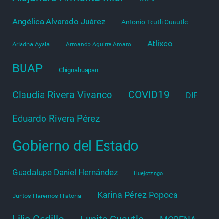
Angélica Alvarado Juárez
Antonio Teutli Cuautle
Atlixco
Ariadna Ayala
Armando Aguirre Amaro
BUAP
Chignahuapan
COVID19
Claudia Rivera Vivanco
DIF
Eduardo Rivera Pérez
Gobierno del Estado
Guadalupe Daniel Hernández
Huejotzingo
Karina Pérez Popoca
Juntos Haremos Historia
Lilia Cedillo
Lupita Cuautle