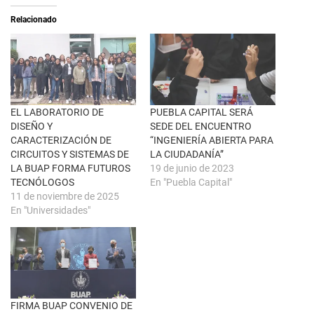
e
t
a
i
Relacionado
b
r
r
e
e
n
e
F
n
a
u
c
n
e
a
b
v
o
e
o
n
k
EL LABORATORIO DE
PUEBLA CAPITAL SERÁ
t
(
DISEÑO Y
SEDE DEL ENCUENTRO
a
S
n
e
CARACTERIZACIÓN DE
“INGENIERÍA ABIERTA PARA
a
a
CIRCUITOS Y SISTEMAS DE
LA CIUDADANÍA”
n
b
u
r
LA BUAP FORMA FUTUROS
19 de junio de 2023
e
e
TECNÓLOGOS
En "Puebla Capital"
v
e
a
n
11 de noviembre de 2025
)
u
En "Universidades"
n
a
v
e
n
t
a
n
a
n
u
FIRMA BUAP CONVENIO DE
e