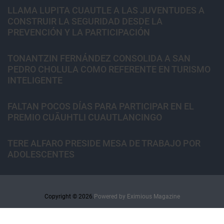
LLAMA LUPITA CUAUTLE A LAS JUVENTUDES A
CONSTRUIR LA SEGURIDAD DESDE LA
PREVENCIÓN Y LA PARTICIPACIÓN
TONANTZIN FERNÁNDEZ CONSOLIDA A SAN
PEDRO CHOLULA COMO REFERENTE EN TURISMO
INTELIGENTE
FALTAN POCOS DÍAS PARA PARTICIPAR EN EL
PREMIO CUĀUHTLI CUAUTLANCINGO
TERE ALFARO PRESIDE MESA DE TRABAJO POR
ADOLESCENTES
Copyright © 2026.
Powered by
Eximious Magazine