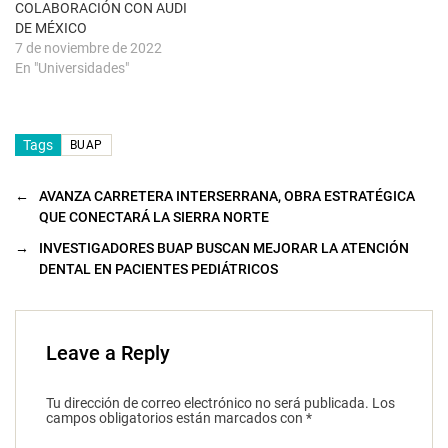
COLABORACIÓN CON AUDI
v
a
DE MÉXICO
)
7 de noviembre de 2022
En "Universidades"
Tags
BUAP
←
AVANZA CARRETERA INTERSERRANA, OBRA ESTRATÉGICA
QUE CONECTARÁ LA SIERRA NORTE
→
INVESTIGADORES BUAP BUSCAN MEJORAR LA ATENCIÓN
DENTAL EN PACIENTES PEDIÁTRICOS
Leave a Reply
Tu dirección de correo electrónico no será publicada.
Los
campos obligatorios están marcados con
*