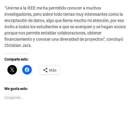
“Unirme a la IEEE me ha permitido conocer a muchos
investigadores, pero sobre todo temas muy interesantes como la
encriptación de datos, algo que llama mucho mi atención, por eso
invito a todos los estudiantes a que se acerquen y se hagan socios
porque nos permite entablar colaboraciones, obtener
financiamiento y conocer una diversidad de proyectos”, concluyó
Christian Jara.
Comparte esto:
C
H
Más
l
a
i
z
c
c
k
l
t
i
Me gusta esto:
o
c
s
p
Cargando...
h
a
a
r
r
a
e
c
o
o
n
m
X
p
(
a
S
r