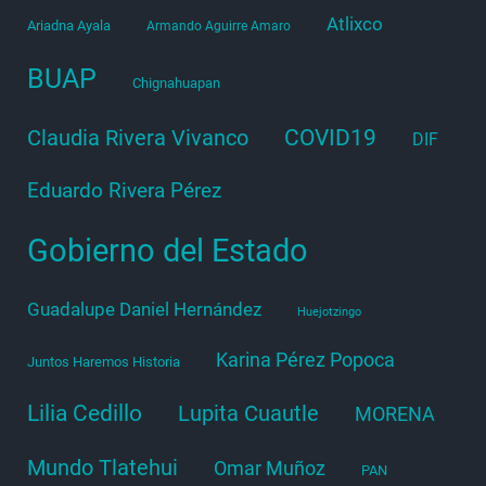
Atlixco
Ariadna Ayala
Armando Aguirre Amaro
BUAP
Chignahuapan
COVID19
Claudia Rivera Vivanco
DIF
Eduardo Rivera Pérez
Gobierno del Estado
Guadalupe Daniel Hernández
Huejotzingo
Karina Pérez Popoca
Juntos Haremos Historia
Lilia Cedillo
Lupita Cuautle
MORENA
Mundo Tlatehui
Omar Muñoz
PAN