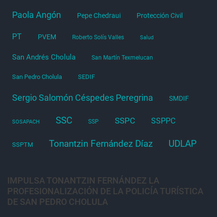
Paola Angón
Pepe Chedraui
Protección Civil
PT
PVEM
Roberto Solís Valles
Salud
San Andrés Cholula
San Martín Texmelucan
San Pedro Cholula
SEDIF
Sergio Salomón Céspedes Peregrina
SMDIF
SSC
SSPC
SSPPC
SSP
SOSAPACH
Tonantzin Fernández Díaz
UDLAP
SSPTM
IMPULSA TONANTZIN FERNÁNDEZ LA
PROFESIONALIZACIÓN DE LA POLICÍA TURÍSTICA
DE SAN PEDRO CHOLULA