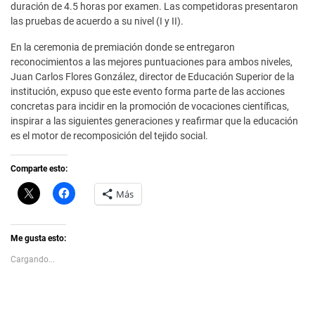
duración de 4.5 horas por examen. Las competidoras presentaron
las pruebas de acuerdo a su nivel (I y II).
En la ceremonia de premiación donde se entregaron
reconocimientos a las mejores puntuaciones para ambos niveles,
Juan Carlos Flores González, director de Educación Superior de la
institución, expuso que este evento forma parte de las acciones
concretas para incidir en la promoción de vocaciones científicas,
inspirar a las siguientes generaciones y reafirmar que la educación
es el motor de recomposición del tejido social.
Comparte esto:
C
H
Más
l
a
i
z
c
c
k
l
t
i
Me gusta esto:
o
c
s
p
Cargando...
h
a
a
r
r
a
e
c
o
o
n
m