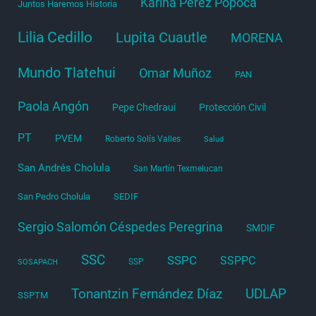
Karina Pérez Popoca
Juntos Haremos Historia
Lilia Cedillo
Lupita Cuautle
MORENA
Mundo Tlatehui
Omar Muñoz
PAN
Paola Angón
Pepe Chedraui
Protección Civil
PT
PVEM
Roberto Solís Valles
Salud
San Andrés Cholula
San Martín Texmelucan
San Pedro Cholula
SEDIF
Sergio Salomón Céspedes Peregrina
SMDIF
SSC
SSPC
SSPPC
SSP
SOSAPACH
Tonantzin Fernández Díaz
UDLAP
SSPTM