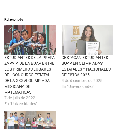
X
p
(
a
S
r
e
t
a
i
Relacionado
b
r
r
e
e
n
e
F
n
a
u
c
n
e
a
b
v
o
e
o
n
k
ESTUDIANTES DE LA PREPA
DESTACAN ESTUDIANTES
t
(
ZAPATA DE LA BUAP ENTRE
BUAP EN OLIMPIADAS
a
S
n
e
LOS PRIMEROS LUGARES
ESTATALES Y NACIONALES
a
a
DEL CONCURSO ESTATAL
DE FÍSICA 2025
n
b
u
r
DE LA XXXVI OLIMPIADA
4 de diciembre de 2025
e
e
MEXICANA DE
En "Universidades"
v
e
a
n
MATEMÁTICAS
)
u
7 de julio de 2022
n
a
En "Universidades"
v
e
n
t
a
n
a