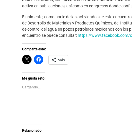
activa en publicaciones, así como en congresos donde confl
Finalmente, como parte de las actividades de este encuentro
de Desarrollo de Materiales y Productos Químicos, del Institu
de control del agua en pozos petroleros mexicanos con los p
encuentro se puede consultar:
https://www.facebook.com/
Comparte esto:
C
H
Más
l
a
i
z
c
c
k
l
t
i
Me gusta esto:
o
c
s
p
Cargando...
h
a
a
r
r
a
e
c
o
o
n
m
X
p
(
a
S
r
e
t
a
i
Relacionado
b
r