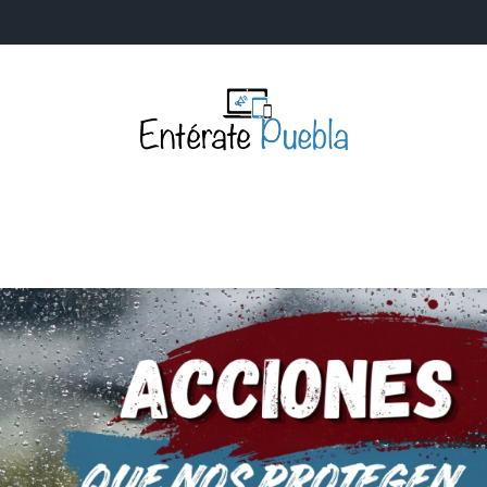
Entérate Puebla
Más que buenas noticias… Un enfoque a la verdader
S
NACIONALES
MUNDIALES
POLÍTICA
LEGISLATIV
IA Y TECNOLOGÍA
OPINIÓN
SOCIEDAD
ANUNCIOS