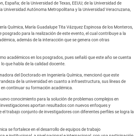
ón, España; de la Universidad de Texas, EEUU; de la Universidad de
 la Universidad Autónoma Metropolitana y la Universidad Veracruzana,
eniería Química, María Guadalupe Tita Vázquez Espinosa de los Monteros,
posgrado para la realización de este evento, el cual contribuye a la
cadémica, además de la interacción que se genera con otras
n como académicos en los posgrados, pues señaló que este año se cuenta
 lo que habla de la calidad docente.
inadora del Doctorado en Ingeniería Química, mencionó que este
andeza de la universidad en cuanto a infraestructura, sus líneas de
os en continuar su formación académica.
 nuevo conocimiento para la solución de problemas complejos en
s investigaciones aportan resultados con nuevos enfoques y
el trabajo conjunto de investigadores con diferentes perfiles se logra la
mica se fortalece en el desarrollo de equipos de trabajo
e institucional, a nivel nacional e internacional, con una participación