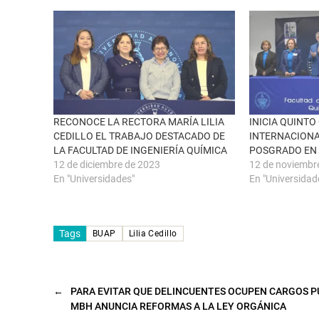
r
e
e
n
e
F
n
a
u
c
n
e
a
b
v
o
e
o
n
k
t
(
a
S
n
e
RECONOCE LA RECTORA MARÍA LILIA
INICIA QUINT
a
a
CEDILLO EL TRABAJO DESTACADO DE
INTERNACIONA
n
b
u
r
LA FACULTAD DE INGENIERÍA QUÍMICA
POSGRADO EN 
e
e
12 de diciembre de 2023
12 de noviembr
v
e
a
n
En "Universidades"
En "Universidad
)
u
n
a
v
e
n
Tags
BUAP
Lilia Cedillo
t
a
n
a
n
u
←
PARA EVITAR QUE DELINCUENTES OCUPEN CARGOS P
e
v
MBH ANUNCIA REFORMAS A LA LEY ORGÁNICA
a