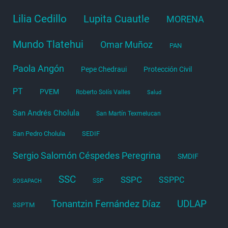
Lilia Cedillo
Lupita Cuautle
MORENA
Mundo Tlatehui
Omar Muñoz
PAN
Paola Angón
Pepe Chedraui
Protección Civil
PT
PVEM
Roberto Solís Valles
Salud
San Andrés Cholula
San Martín Texmelucan
San Pedro Cholula
SEDIF
Sergio Salomón Céspedes Peregrina
SMDIF
SSC
SSPC
SSPPC
SSP
SOSAPACH
Tonantzin Fernández Díaz
UDLAP
SSPTM