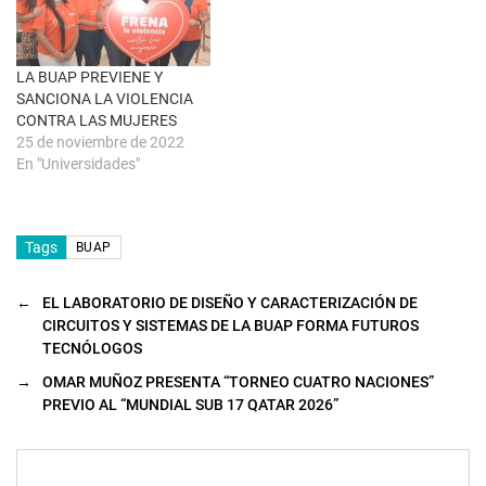
v
e
n
t
a
n
LA BUAP PREVIENE Y
a
SANCIONA LA VIOLENCIA
n
u
CONTRA LAS MUJERES
e
25 de noviembre de 2022
v
a
En "Universidades"
)
Tags
BUAP
←
EL LABORATORIO DE DISEÑO Y CARACTERIZACIÓN DE
CIRCUITOS Y SISTEMAS DE LA BUAP FORMA FUTUROS
TECNÓLOGOS
→
OMAR MUÑOZ PRESENTA “TORNEO CUATRO NACIONES”
PREVIO AL “MUNDIAL SUB 17 QATAR 2026”