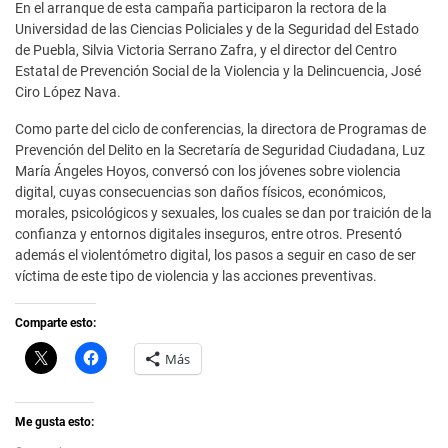
En el arranque de esta campaña participaron la rectora de la
Universidad de las Ciencias Policiales y de la Seguridad del Estado
de Puebla, Silvia Victoria Serrano Zafra, y el director del Centro
Estatal de Prevención Social de la Violencia y la Delincuencia, José
Ciro López Nava.
Como parte del ciclo de conferencias, la directora de Programas de
Prevención del Delito en la Secretaría de Seguridad Ciudadana, Luz
María Ángeles Hoyos, conversó con los jóvenes sobre violencia
digital, cuyas consecuencias son daños físicos, económicos,
morales, psicológicos y sexuales, los cuales se dan por traición de la
confianza y entornos digitales inseguros, entre otros. Presentó
además el violentómetro digital, los pasos a seguir en caso de ser
víctima de este tipo de violencia y las acciones preventivas.
Comparte esto:
C
H
Más
l
a
i
z
c
c
k
l
t
i
Me gusta esto:
o
c
s
p