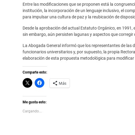
Entre las modificaciones que se proponen está la congruencia
institución, la incorporación de un lenguaje inclusivo, el c
para impulsar una cultura de paz y la reubicación de dispos
Desde la aprobación del actual Estatuto Orgánico, en 1991, 
sin embargo, aún persisten lagunas y aspectos que corregir 
La Abogada General informó que los representantes de las di
funcionarios universitarios y, por supuesto, la propia Rectora
elaboración de esta propuesta metodológica para modificar 
Comparte esto:
C
H
Más
l
a
i
z
c
c
k
l
t
i
Me gusta esto:
o
c
s
p
Cargando...
h
a
a
r
r
a
e
c
o
o
n
m