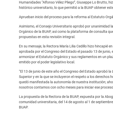
Humanidades “Alfonso Vélez Pliego”, Giuseppe Lo Brutto, hizo
histórico universitario, lo que permitió a la BUAP obtener est
Aprueban inicio del proceso para la reforma al Estatuto Org
Asimismo, el Consejo Universitario aprobó por unanimidad la 
Orgánico de la BUAP, así como la plataforma de consulta que 
propuestas en esta revisión integral.
En su mensaje, la Rectora María Lilia Cedillo hizo hincapié e
aprobada por el Congreso del Estado el pasado 13 de junio, en
armonizar el Estatuto Orgánico y sus reglamentos en un plaz
emitido por el poder legislativo local.
“El 13 de junio de este año el Congreso del Estado aprobó la
Superior y en la que se incluyeron el respeto a los derechos
quedó manifestada la autonomía de nuestra institución; aho
nosotros contamos con ocho meses para iniciar ese proceso
La propuesta de la Rectora de la BUAP, expuesta por la Abo
comunidad universitaria, del 14 de agosto al 1 de septiembre,
BUAP.