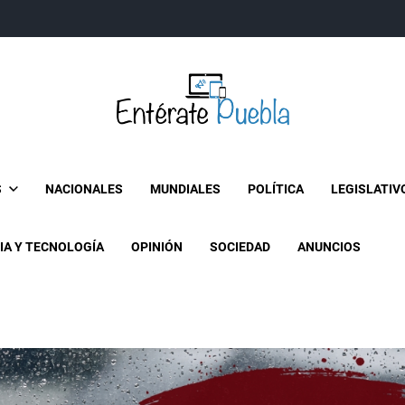
Entérate Puebla
Más que buenas noticias… Un enfoque a la verdader
S
NACIONALES
MUNDIALES
POLÍTICA
LEGISLATIV
IA Y TECNOLOGÍA
OPINIÓN
SOCIEDAD
ANUNCIOS