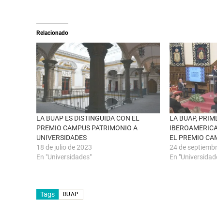
X
p
(
a
S
r
e
t
a
i
Relacionado
b
r
r
e
e
n
e
F
n
a
u
c
n
e
a
b
v
o
e
o
n
k
t
(
a
S
n
e
LA BUAP ES DISTINGUIDA CON EL
LA BUAP, PRI
a
a
PREMIO CAMPUS PATRIMONIO A
IBEROAMERICA
n
b
u
r
UNIVERSIDADES
EL PREMIO CA
e
e
18 de julio de 2023
24 de septiemb
v
e
a
n
En "Universidades"
En "Universidad
)
u
n
a
v
e
n
Tags
BUAP
t
a
n
a