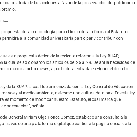
 una relatoría de las acciones a favor de la preservación del patrimonio
e premio.
ánico
propuesta de la metodología para el inicio de la reforma al Estatuto
permitirá a la comunidad universitaria participar y contribuir con
n que esta propuesta deriva de la reciente reforma a la Ley BUAP,
 la cual se adicionaron los artículos del 26 al 29. De ahí la necesidad de
o no mayor a ocho meses, a partir de la entrada en vigor del decreto
 Ley de la BUAP, la cual fue armonizada con la Ley General de Educación
 humanos y al medio ambiente, así como una cultura de la paz. En esta ley
ra es momento de modificar nuestro Estatuto, el cual marca que
 de adecuación”, señaló.
gada General Miriam Olga Ponce Gómez, establece una consulta a la
 a través de una plataforma digital que contiene la página oficial de la