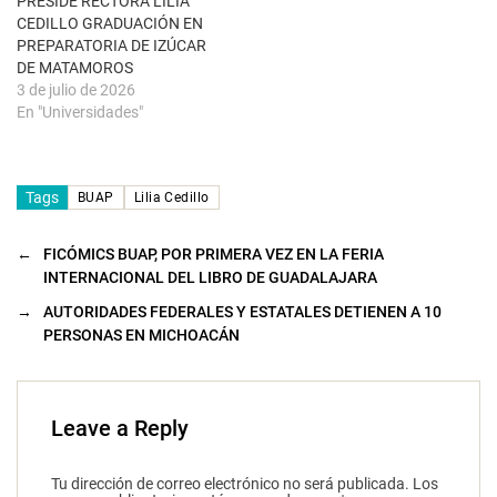
PRESIDE RECTORA LILIA
n
u
CEDILLO GRADUACIÓN EN
e
PREPARATORIA DE IZÚCAR
v
a
DE MATAMOROS
)
3 de julio de 2026
En "Universidades"
Tags
BUAP
Lilia Cedillo
←
FICÓMICS BUAP, POR PRIMERA VEZ EN LA FERIA
INTERNACIONAL DEL LIBRO DE GUADALAJARA
→
AUTORIDADES FEDERALES Y ESTATALES DETIENEN A 10
PERSONAS EN MICHOACÁN
Leave a Reply
Tu dirección de correo electrónico no será publicada.
Los