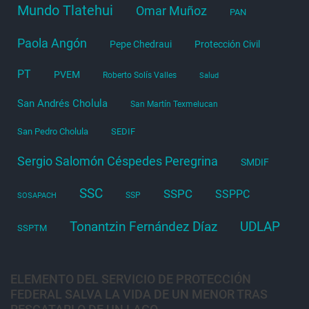
Mundo Tlatehui
Omar Muñoz
PAN
Paola Angón
Pepe Chedraui
Protección Civil
PT
PVEM
Roberto Solís Valles
Salud
San Andrés Cholula
San Martín Texmelucan
San Pedro Cholula
SEDIF
Sergio Salomón Céspedes Peregrina
SMDIF
SSC
SSPC
SSPPC
SSP
SOSAPACH
Tonantzin Fernández Díaz
UDLAP
SSPTM
ELEMENTO DEL SERVICIO DE PROTECCIÓN
FEDERAL SALVA LA VIDA DE UN MENOR TRAS