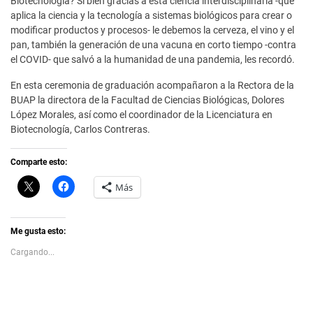
Biotecnología? Si bien gracias a esta ciencia interdisciplinaria -que
aplica la ciencia y la tecnología a sistemas biológicos para crear o
modificar productos y procesos- le debemos la cerveza, el vino y el
pan, también la generación de una vacuna en corto tiempo -contra
el COVID- que salvó a la humanidad de una pandemia, les recordó.
En esta ceremonia de graduación acompañaron a la Rectora de la
BUAP la directora de la Facultad de Ciencias Biológicas, Dolores
López Morales, así como el coordinador de la Licenciatura en
Biotecnología, Carlos Contreras.
Comparte esto:
C
H
Más
l
a
i
z
c
c
k
l
t
i
Me gusta esto:
o
c
s
p
Cargando...
h
a
a
r
r
a
e
c
o
o
n
m
X
p