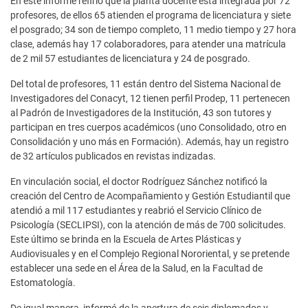
En este informe refirió que la planta docente está integrada por 72
profesores, de ellos 65 atienden el programa de licenciatura y siete
el posgrado; 34 son de tiempo completo, 11 medio tiempo y 27 hora
clase, además hay 17 colaboradores, para atender una matrícula
de 2 mil 57 estudiantes de licenciatura y 24 de posgrado.
Del total de profesores, 11 están dentro del Sistema Nacional de
Investigadores del Conacyt, 12 tienen perfil Prodep, 11 pertenecen
al Padrón de Investigadores de la Institución, 43 son tutores y
participan en tres cuerpos académicos (uno Consolidado, otro en
Consolidación y uno más en Formación). Además, hay un registro
de 32 artículos publicados en revistas indizadas.
En vinculación social, el doctor Rodríguez Sánchez notificó la
creación del Centro de Acompañamiento y Gestión Estudiantil que
atendió a mil 117 estudiantes y reabrió el Servicio Clínico de
Psicología (SECLIPSI), con la atención de más de 700 solicitudes.
Este último se brinda en la Escuela de Artes Plásticas y
Audiovisuales y en el Complejo Regional Nororiental, y se pretende
establecer una sede en el Área de la Salud, en la Facultad de
Estomatología.
De igual manera, informó de la apertura de seis diplomados y