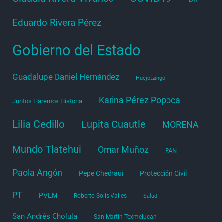
Eduardo Rivera Pérez
Gobierno del Estado
Guadalupe Daniel Hernández
Huejotzingo
Karina Pérez Popoca
Juntos Haremos Historia
Lilia Cedillo
Lupita Cuautle
MORENA
Mundo Tlatehui
Omar Muñoz
PAN
Paola Angón
Pepe Chedraui
Protección Civil
PT
PVEM
Roberto Solís Valles
Salud
San Andrés Cholula
San Martín Texmelucan