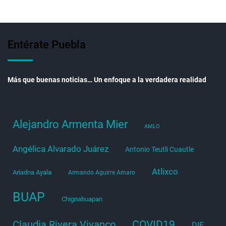
Entérate Puebla
Más que buenas noticias… Un enfoque a la verdadera realidad
Alejandro Armenta Mier
AMLO
Angélica Alvarado Juárez
Antonio Teutli Cuautle
Atlixco
Ariadna Ayala
Armando Aguirre Amaro
BUAP
Chignahuapan
COVID19
Claudia Rivera Vivanco
DIF