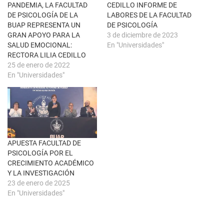
t
(
PANDEMIA, LA FACULTAD
CEDILLO INFORME DE
a
S
n
e
DE PSICOLOGÍA DE LA
LABORES DE LA FACULTAD
a
a
BUAP REPRESENTA UN
DE PSICOLOGÍA
n
b
u
r
GRAN APOYO PARA LA
3 de diciembre de 2023
e
e
SALUD EMOCIONAL:
En "Universidades"
v
e
a
n
RECTORA LILIA CEDILLO
)
u
25 de enero de 2022
n
a
En "Universidades"
v
e
n
t
a
n
a
n
u
e
APUESTA FACULTAD DE
v
a
PSICOLOGÍA POR EL
)
CRECIMIENTO ACADÉMICO
Y LA INVESTIGACIÓN
23 de enero de 2025
En "Universidades"