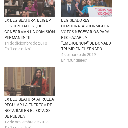
u
c
n
e
a
b
v
o
e
o
n
k
LX LEGISLATURA, ELIGE A
LEGISLADORES
t
(
LOS DIPUTADOS QUE
DEMÓCRATAS CONSIGUEN
a
S
n
e
CONFORMAN LA COMISIÓN
VOTOS NECESARIOS PARA
a
a
PERMANENTE
RECHAZAR LA
n
b
u
r
14 de diciembre de 2018
“EMERGENCIA” DE DONALD
e
e
En "Legislativo"
TRUMP EN EL SENADO
v
e
a
n
4 de marzo de 2019
)
u
En "Mundiales"
n
a
v
e
n
t
a
n
a
n
u
LX LEGISLATURA APRUEBA
e
REGULAR LA ENTREGA DE
v
a
NOTARÍAS EN EL ESTADO
)
DE PUEBLA
12 de noviembre de 2018
En "Legislativo"