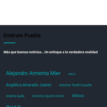
Entérate Puebla
Más que buenas noticias… Un enfoque a la verdadera realidad
Alejandro Armenta Mier
AMLO
Angélica Alvarado Juárez
Antonio Teutli Cuautle
Atlixco
Ariadna Ayala
Armando Aguirre Amaro