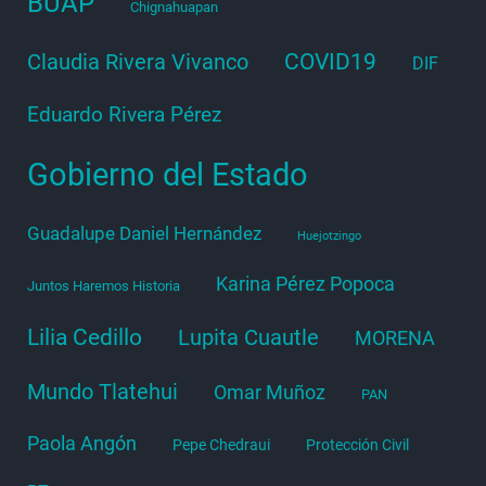
BUAP
Chignahuapan
COVID19
Claudia Rivera Vivanco
DIF
Eduardo Rivera Pérez
Gobierno del Estado
Guadalupe Daniel Hernández
Huejotzingo
Karina Pérez Popoca
Juntos Haremos Historia
Lilia Cedillo
Lupita Cuautle
MORENA
Mundo Tlatehui
Omar Muñoz
PAN
Paola Angón
Pepe Chedraui
Protección Civil