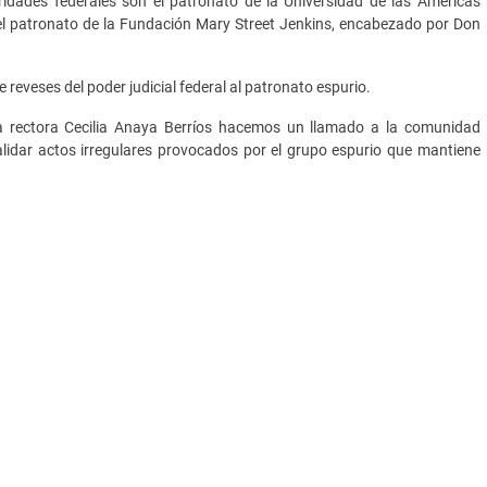
ridades federales son el patronato de la Universidad de las Américas
el patronato de la Fundación Mary Street Jenkins, encabezado por Don
 reveses del poder judicial federal al patronato espurio.
la rectora Cecilia Anaya Berríos hacemos un llamado a la comunidad
validar actos irregulares provocados por el grupo espurio que mantiene