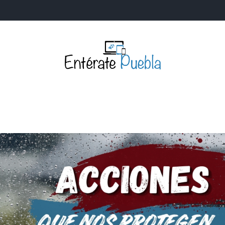
Entérate Puebla
Más que buenas noticias… Un enfoque a la verdader
S
NACIONALES
MUNDIALES
POLÍTICA
LEGISLATIV
IA Y TECNOLOGÍA
OPINIÓN
SOCIEDAD
ANUNCIOS