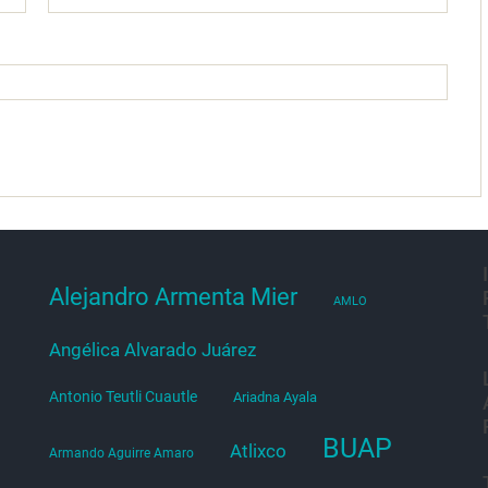
Alejandro Armenta Mier
AMLO
Angélica Alvarado Juárez
Antonio Teutli Cuautle
Ariadna Ayala
BUAP
Atlixco
Armando Aguirre Amaro