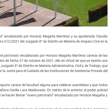
nato” encabezado por Horacio Magaña Martínez y su apoderada Claudia
ero 612/2021 del Juzgado 8° de Distrito en Materia de Amparo Civil en la
ue el patronato encabezado por Horacio Magaña Martínez carecía de las
ato de fecha 27 de octubre de 2021, ello en virtud de que ya existía una
uzgado 9° de Distrito en Materia Administrativa, Civil y de Trabajo, que
r la Junta para el Cuidado de las Instituciones de Asistencia Privada del
espurio carece de facultad alguna para celebrar asambleas y que todos
ñora Cecilia Lara Maldonado. En mérito de lo anterior, el poder judicial
e se hacen llamar “nuevo patronato” encabezado por Horacio Magaña y