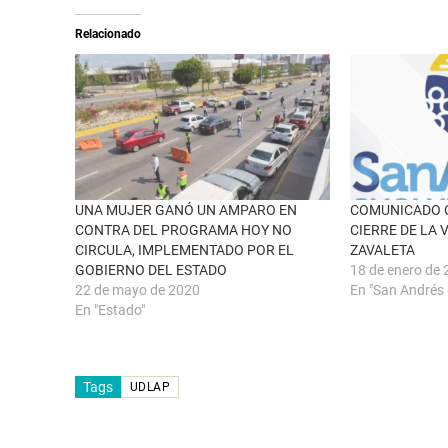
e
t
a
i
Relacionado
b
r
r
e
e
n
e
F
n
a
u
c
n
e
a
b
v
o
e
o
n
k
t
(
a
S
n
e
UNA MUJER GANÓ UN AMPARO EN
COMUNICADO O
a
a
CONTRA DEL PROGRAMA HOY NO
CIERRE DE LA 
n
b
u
r
CIRCULA, IMPLEMENTADO POR EL
ZAVALETA
e
e
GOBIERNO DEL ESTADO
18 de enero de
v
e
a
n
22 de mayo de 2020
En "San Andrés 
)
u
n
En "Estado"
a
v
e
n
t
Tags
a
UDLAP
n
a
n
u