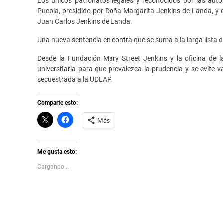
Los únicos patronatos legales y reconocidos por las auto
Puebla, presidido por Doña Margarita Jenkins de Landa, y 
Juan Carlos Jenkins de Landa.
Una nueva sentencia en contra que se suma a la larga lista de
Desde la Fundación Mary Street Jenkins y la oficina de 
universitaria para que prevalezca la prudencia y se evite 
secuestrada a la UDLAP.
Comparte esto:
C
H
Más
l
a
i
z
c
c
k
l
t
i
Me gusta esto:
o
c
s
p
Cargando...
h
a
a
r
r
a
e
c
o
o
n
m
X
p
(
a
S
r