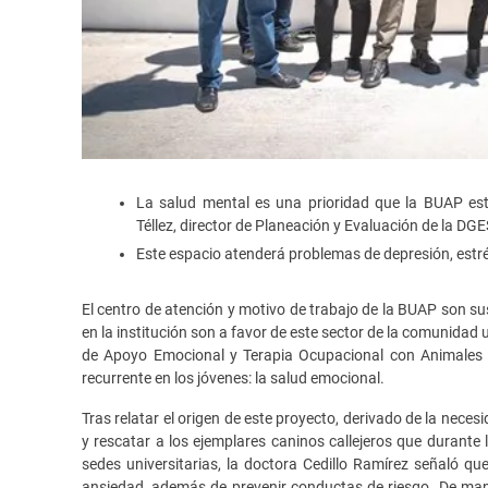
La salud mental es una prioridad que la BUAP es
Téllez, director de Planeación y Evaluación de la DGE
Este espacio atenderá problemas de depresión, estré
El centro de atención y motivo de trabajo de la BUAP son su
en la institución son a favor de este sector de la comunidad un
de Apoyo Emocional y Terapia Ocupacional con Animales 
recurrente en los jóvenes: la salud emocional.
Tras relatar el origen de este proyecto, derivado de la nece
y rescatar a los ejemplares caninos callejeros que durante 
sedes universitarias, la doctora Cedillo Ramírez señaló qu
ansiedad, además de prevenir conductas de riesgo. De maner