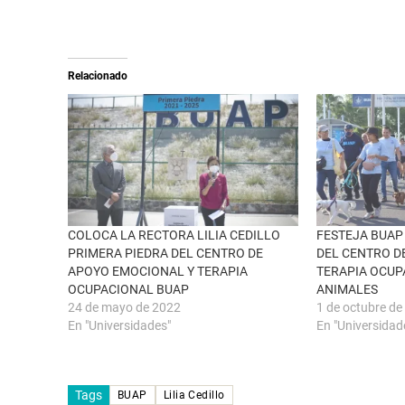
n
m
X
p
(
a
S
r
e
t
a
i
Relacionado
b
r
r
e
e
n
e
F
n
a
u
c
n
e
a
b
v
o
e
o
n
k
t
(
a
S
n
e
COLOCA LA RECTORA LILIA CEDILLO
FESTEJA BUAP
a
a
PRIMERA PIEDRA DEL CENTRO DE
DEL CENTRO D
n
b
u
r
APOYO EMOCIONAL Y TERAPIA
TERAPIA OCUP
e
e
OCUPACIONAL BUAP
ANIMALES
v
e
a
n
24 de mayo de 2022
1 de octubre de
)
u
n
En "Universidades"
En "Universidad
a
v
e
n
t
Tags
a
BUAP
Lilia Cedillo