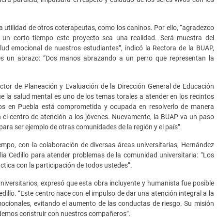
a utilidad de otros coterapeutas, como los caninos. Por ello, “agradezco
un corto tiempo este proyecto sea una realidad. Será muestra del
lud emocional de nuestros estudiantes”, indicó la Rectora de la BUAP,
es un abrazo: “Dos manos abrazando a un perro que representan la
rector de Planeación y Evaluación de la Dirección General de Educación
ue la salud mental es uno de los temas torales a atender en los recintos
dios en Puebla está comprometida y ocupada en resolverlo de manera
en el centro de atención a los jóvenes. Nuevamente, la BUAP va un paso
para ser ejemplo de otras comunidades de la región y el país”.
iempo, con la colaboración de diversas áreas universitarias, Hernández
lia Cedillo para atender problemas de la comunidad universitaria: “Los
ráctica con la participación de todos ustedes”.
Universitarios, expresó que esta obra incluyente y humanista fue posible
edillo. “Este centro nace con el impulso de dar una atención integral a la
ocionales, evitando el aumento de las conductas de riesgo. Su misión
podemos construir con nuestros compañeros”.