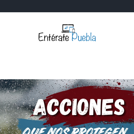
Entérate Puebla
Más que buenas noticias… Un enfoque a la verdader
S
NACIONALES
MUNDIALES
POLÍTICA
LEGISLATIV
IA Y TECNOLOGÍA
OPINIÓN
SOCIEDAD
ANUNCIOS