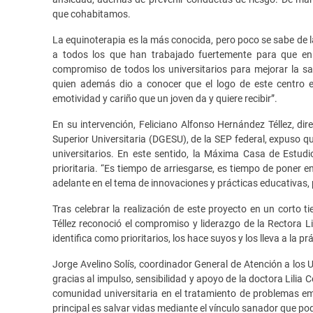
que cohabitamos.
La equinoterapia es la más conocida, pero poco se sabe de l
a todos los que han trabajado fuertemente para que en 
compromiso de todos los universitarios para mejorar la sa
quien además dio a conocer que el logo de este centro 
emotividad y cariño que un joven da y quiere recibir”.
En su intervención, Feliciano Alfonso Hernández Téllez, di
Superior Universitaria (DGESU), de la SEP federal, expuso q
universitarios. En este sentido, la Máxima Casa de Estu
prioritaria. “Es tiempo de arriesgarse, es tiempo de poner 
adelante en el tema de innovaciones y prácticas educativas, 
Tras celebrar la realización de este proyecto en un corto t
Téllez reconoció el compromiso y liderazgo de la Rectora Li
identifica como prioritarios, los hace suyos y los lleva a la p
Jorge Avelino Solís, coordinador General de Atención a los 
gracias al impulso, sensibilidad y apoyo de la doctora Lilia C
comunidad universitaria en el tratamiento de problemas em
principal es salvar vidas mediante el vínculo sanador que 