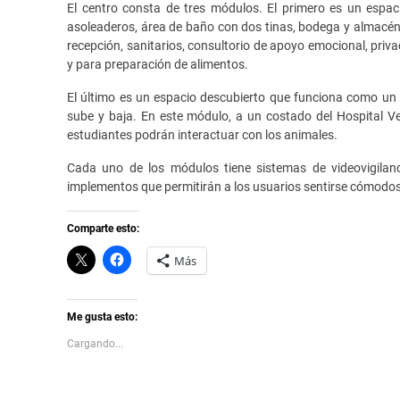
El centro consta de tres módulos. El primero es un espac
asoleaderos, área de baño con dos tinas, bodega y almacén
recepción, sanitarios, consultorio de apoyo emocional, priv
y para preparación de alimentos.
El último es un espacio descubierto que funciona como un c
sube y baja. En este módulo, a un costado del Hospital Ve
estudiantes podrán interactuar con los animales.
Cada uno de los módulos tiene sistemas de videovigilanc
implementos que permitirán a los usuarios sentirse cómodos
Comparte esto:
C
H
Más
l
a
i
z
c
c
k
l
t
i
Me gusta esto:
o
c
s
p
Cargando...
h
a
a
r
r
a
e
c
o
o