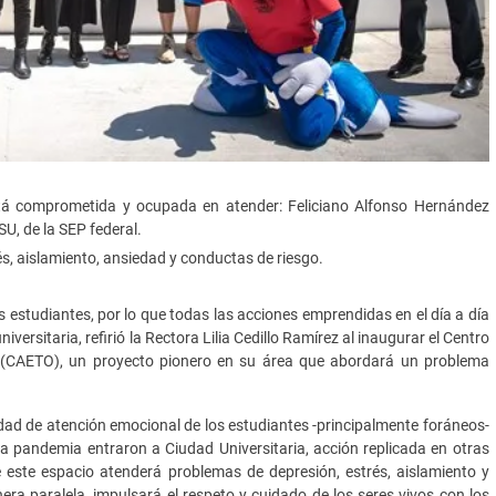
tá comprometida y ocupada en atender: Feliciano Alfonso Hernández
SU, de la SEP federal.
s, aislamiento, ansiedad y conductas de riesgo.
s estudiantes, por lo que todas las acciones emprendidas en el día a día
iversitaria, refirió la Rectora Lilia Cedillo Ramírez al inaugurar el Centro
(CAETO), un proyecto pionero en su área que abordará un problema
sidad de atención emocional de los estudiantes -principalmente foráneos-
la pandemia entraron a Ciudad Universitaria, acción replicada en otras
e este espacio atenderá problemas de depresión, estrés, aislamiento y
a paralela, impulsará el respeto y cuidado de los seres vivos con los