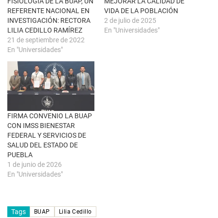
FISIOLOGÍA DE LA BUAP, UN
MEJORAR LA CALIDAD DE
a
S
n
e
REFERENTE NACIONAL EN
VIDA DE LA POBLACIÓN
a
a
INVESTIGACIÓN: RECTORA
2 de julio de 2025
n
b
u
r
LILIA CEDILLO RAMÍREZ
En "Universidades"
e
e
21 de septiembre de 2022
v
e
a
n
En "Universidades"
)
u
n
a
v
e
n
t
a
n
a
FIRMA CONVENIO LA BUAP
n
u
CON IMSS BIENESTAR
e
FEDERAL Y SERVICIOS DE
v
a
SALUD DEL ESTADO DE
)
PUEBLA
1 de junio de 2026
En "Universidades"
Tags
BUAP
Lilia Cedillo