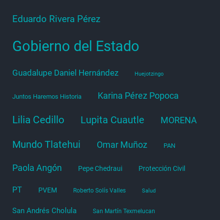
Eduardo Rivera Pérez
Gobierno del Estado
Guadalupe Daniel Hernández
Huejotzingo
Karina Pérez Popoca
Juntos Haremos Historia
Lilia Cedillo
Lupita Cuautle
MORENA
Mundo Tlatehui
Omar Muñoz
PAN
Paola Angón
Pepe Chedraui
Protección Civil
PT
PVEM
Roberto Solís Valles
Salud
San Andrés Cholula
San Martín Texmelucan