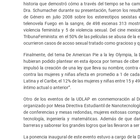
historia que demostró cómo a través del tiempo se ha camb
Dra. Schumacher durante su presentación, fueron los resul
de Género en julio 2008 sobre los estereotipos sexistas
telenovela Fuego en la sangre, de 498 escenas 313 mostrar
violencia feminista y 5 de violencia sexual. Del cine mexi
TribunaFeminista: en el 50% de las películas se abusa de la 
ocurrieron casos de acoso sexual tratado como gracioso y que
Finalmente, del tema De American Pie a la ley Olympia, la
hubieran podido plantear en esta época por temas de ciber 
impulsó la creación de una ley que lleva su nombre, contra 
contra las mujeres y niñas afecta en promedio a 1 de cada 
Latina y el Caribe, el 12% de las mujeres y niñas entre 15 y 
íntimo actual o anterior”.
Otro de los eventos de la UDLAP en conmemoración al Día
organizado por Mesa Directiva Estudiantil de Nanotecnología
de conferencias y mesas redondas, mujeres exitosas compart
tecnología, ingeniería y matemáticas. Además de que da
barreras y saborear los grandes logros que las llevaron a ser
La ponencia inaugural de este evento estuvo a cargo de la D