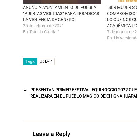
a
S
n
e
ANUNCIA AYUNTAMIENTO DE PUEBLA
“SER MUJER SI
a
a
“PUERTAS VIOLETAS” PARA ERRADICAR
COMPROMISO 
n
b
u
r
LA VIOLENCIA DE GÉNERO
LO QUE NOS G
e
e
25 de febrero de 2021
ACADÉMICA U
v
e
a
n
En "Puebla Capital"
7 de marzo de 
)
u
n
En "Universidad
a
v
e
n
t
Tags
a
UDLAP
n
a
n
u
e
v
a
←
PRESENTAN PRIMER FESTIVAL EQUINOCCIO 2022 QUE
)
REALIZARÁ EN EL PUEBLO MÁGICO DE CHIGNAHUAPA
Leave a Reply