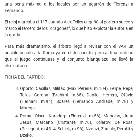
una pena máxima a los locales por un agarrón de Florenzi a
Fernando.
El reloj marcaba el 117 cuando Alex Telles engañó al portero sueco y
marcó el tercero de los “dragones”, lo que hizo explotar la euforia en
la grada.
Para más dramatismo, el árbitro llegó a revisar con el VAR un
posible penalti a la Roma ya en el descuento, pero al final ordenó
que el juego continuase y el conjunto blanquiazul se llevó la
eliminatoria.
FICHA DEL PARTIDO:
Oporto: Casillas; Militão (Maxi Pereira, m.104), Felipe, Pepe,
Telles; Corona (Brahimi, m.66), Danilo, Herrera, Otávio
(Hernâni, m.94); Soares (Fernando Andrade, m.78) y
Marega.
Roma: Olsen; Karsdorp (Florenzi, m.56), Manolas, Juan
Jesus, Marcano (Cristante, m.76), Kolarov; De Rossi
(Pellegrini, m.45+4; Schick, m.96), Nzonzi, Zaniolo; Perotti y
Dzeko.