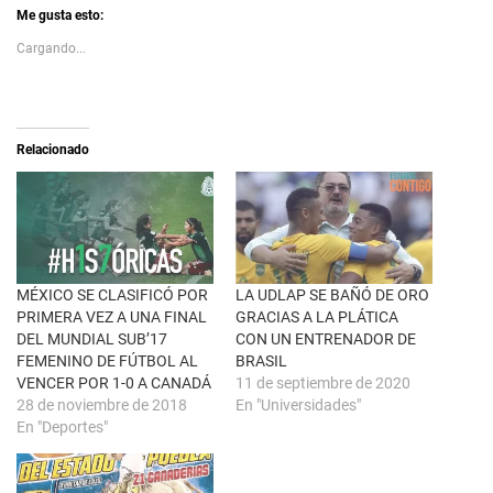
t
i
Me gusta esto:
o
c
s
p
Cargando...
h
a
a
r
r
a
e
c
o
o
n
m
X
p
Relacionado
(
a
S
r
e
t
a
i
b
r
r
e
e
n
e
F
n
a
u
c
MÉXICO SE CLASIFICÓ POR
LA UDLAP SE BAÑÓ DE ORO
n
e
a
b
PRIMERA VEZ A UNA FINAL
GRACIAS A LA PLÁTICA
v
o
DEL MUNDIAL SUB’17
CON UN ENTRENADOR DE
e
o
n
k
FEMENINO DE FÚTBOL AL
BRASIL
t
(
VENCER POR 1-0 A CANADÁ
11 de septiembre de 2020
a
S
n
e
28 de noviembre de 2018
En "Universidades"
a
a
n
b
En "Deportes"
u
r
e
e
v
e
a
n