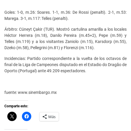
Goles: 1-0, m.26: Soares. 1-1, m.36: De Rossi (penalti). 2-1, m.53:
Marega. 3-1, m.117: Telles (penalti).
Árbitro: Cüneyt Çakir (TUR). Mostró cartulina amarilla a los locales
Héctor Herrera (m.18), Danilo Pereira (m.45+2), Pepe (m.59) y
Telles (m.119) y a los visitantes Zaniolo (m.15), Karsdorp (m.55),
Dzeko (m.58), Pellegrini (m.81) y Florenzi (m.116).
Incidencias: Partido correspondiente a la vuelta de los octavos de
final de la Liga de Campeones disputado en el Estadio do Dragão de
Oporto (Portugal) ante 49.209 espectadores.
fuente: www.sinembargo.mx
Comparte esto:
C
H
Más
l
a
i
z
c
c
k
l