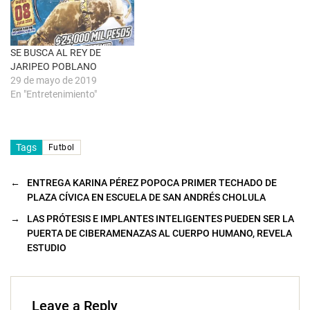
)
u
n
a
v
e
n
SE BUSCA AL REY DE
t
a
JARIPEO POBLANO
n
29 de mayo de 2019
a
n
En "Entretenimiento"
u
e
v
a
)
Tags
Futbol
←
ENTREGA KARINA PÉREZ POPOCA PRIMER TECHADO DE
PLAZA CÍVICA EN ESCUELA DE SAN ANDRÉS CHOLULA
→
LAS PRÓTESIS E IMPLANTES INTELIGENTES PUEDEN SER LA
PUERTA DE CIBERAMENAZAS AL CUERPO HUMANO, REVELA
ESTUDIO
Leave a Reply