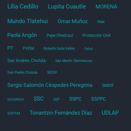
Lilia Cedillo
Lupita Cuautle
MORENA
Mundo Tlatehui
Omar Muñoz
PAN
Paola Angón
Pepe Chedraui
Protección Civil
PT
PVEM
Roberto Solís Valles
Salud
San Andrés Cholula
San Martín Texmelucan
San Pedro Cholula
SEDIF
Sergio Salomón Céspedes Peregrina
SMDIF
SSC
SSPC
SSPPC
SSP
SOSAPACH
Tonantzin Fernández Díaz
UDLAP
SSPTM