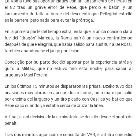
La Roma tuvo sus oportunidades con un lanzamiento de Perotti en
el 82 tras un grave error de Pepe, que perdió el balón, y un
lanzamiento de falta al borde del descuento que Pellegrini estrelló
en la barrera, pero nada para evitar la prórroga.
En la primera parte del tiempo extra, en la que la única ocasión clara
fue del “dragón” Marega, la Roma sufrió un nuevo contratiempo
después de que Pellegrini, que había salido para sustituir a De Rossi,
también abandonase el juego por lesión.
Conceição por su parte decidió apostar por la experiencia atrás y
quitó a Militão, que no estuvo fino esta noche, para sacar al
uruguayo Maxi Pereira.
En los últimos 15 minutos se dispararon las prisas. Dzeko tuvo dos
ocasiones muy claras en apenas dos minutos, un remate que salió
por encima del larguero y un tiro picado con Casillas ya batido que
Pepe sacó cuando ya estaba cerca de cruzar la línea.
Al final, el gol decisivo de la eliminatoria se decidió desde el punto de
penalti.
Tras dos minutos agónicos de consulta del VAR, el árbitro concedió