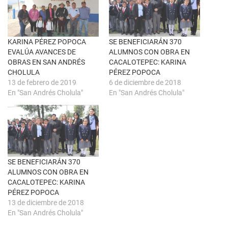
n
a
u
c
n
e
a
b
v
o
e
o
n
k
KARINA PÉREZ POPOCA
SE BENEFICIARÁN 370
t
(
EVALÚA AVANCES DE
ALUMNOS CON OBRA EN
a
S
n
e
OBRAS EN SAN ANDRÉS
CACALOTEPEC: KARINA
a
a
CHOLULA
PÉREZ POPOCA
n
b
u
r
13 de febrero de 2019
6 de diciembre de 2018
e
e
En "San Andrés Cholula"
En "San Andrés Cholula"
v
e
a
n
)
u
n
a
v
e
n
t
a
n
SE BENEFICIARÁN 370
a
ALUMNOS CON OBRA EN
n
u
CACALOTEPEC: KARINA
e
PÉREZ POPOCA
v
a
13 de diciembre de 2018
)
En "San Andrés Cholula"