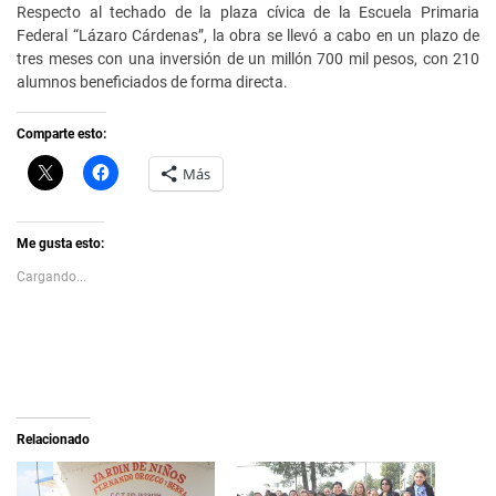
Respecto al techado de la plaza cívica de la Escuela Primaria
Federal “Lázaro Cárdenas”, la obra se llevó a cabo en un plazo de
tres meses con una inversión de un millón 700 mil pesos, con 210
alumnos beneficiados de forma directa.
Comparte esto:
C
H
Más
l
a
i
z
c
c
k
l
t
i
Me gusta esto:
o
c
s
p
Cargando...
h
a
a
r
r
a
e
c
o
o
n
m
X
p
(
a
S
r
e
t
a
i
Relacionado
b
r
r
e
e
n
e
F