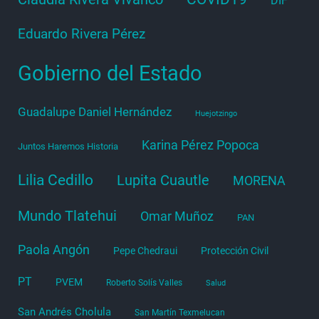
DIF
Eduardo Rivera Pérez
Gobierno del Estado
Guadalupe Daniel Hernández
Huejotzingo
Karina Pérez Popoca
Juntos Haremos Historia
Lilia Cedillo
Lupita Cuautle
MORENA
Mundo Tlatehui
Omar Muñoz
PAN
Paola Angón
Pepe Chedraui
Protección Civil
PT
PVEM
Roberto Solís Valles
Salud
San Andrés Cholula
San Martín Texmelucan