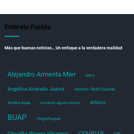
Entérate Puebla
Más que buenas noticias… Un enfoque a la verdadera realidad
Alejandro Armenta Mier
AMLO
Angélica Alvarado Juárez
Antonio Teutli Cuautle
Atlixco
Ariadna Ayala
Armando Aguirre Amaro
BUAP
Chignahuapan
COVID19
Claudia Rivera Vivanco