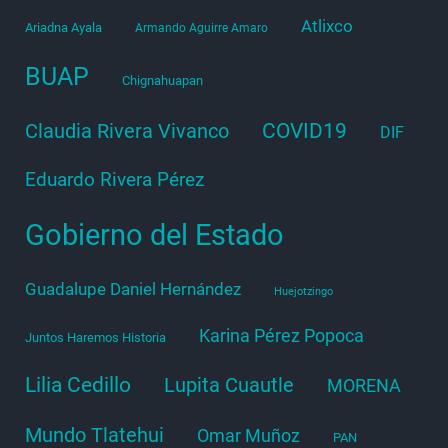
Atlixco
Ariadna Ayala
Armando Aguirre Amaro
BUAP
Chignahuapan
COVID19
Claudia Rivera Vivanco
DIF
Eduardo Rivera Pérez
Gobierno del Estado
Guadalupe Daniel Hernández
Huejotzingo
Karina Pérez Popoca
Juntos Haremos Historia
Lilia Cedillo
Lupita Cuautle
MORENA
Mundo Tlatehui
Omar Muñoz
PAN