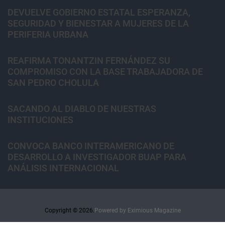
DEVUELVE GOBIERNO ESTATAL ESPERANZA,
SEGURIDAD Y BIENESTAR A MUJERES DE LA
PERIFERIA URBANA
REAFIRMA TONANTZIN FERNÁNDEZ SU
COMPROMISO CON LA BASE TRABAJADORA DE
SAN PEDRO CHOLULA
SACANDO AL DIABLO DE NUESTRAS
INSTITUCIONES
CONVOCA BANCO INTERAMERICANO DE
DESARROLLO A INVESTIGADOR BUAP PARA
ANÁLISIS INTERNACIONAL
Copyright © 2026.
Powered by
Eximious Magazine