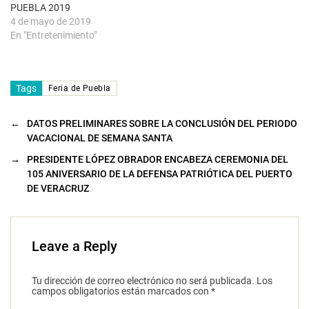
a
PUEBLA 2019
)
4 de mayo de 2019
En "Entretenimiento"
Tags
Feria de Puebla
←
DATOS PRELIMINARES SOBRE LA CONCLUSIÓN DEL PERIODO
VACACIONAL DE SEMANA SANTA
→
PRESIDENTE LÓPEZ OBRADOR ENCABEZA CEREMONIA DEL
105 ANIVERSARIO DE LA DEFENSA PATRIÓTICA DEL PUERTO
DE VERACRUZ
Leave a Reply
Tu dirección de correo electrónico no será publicada.
Los
campos obligatorios están marcados con
*