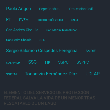
Paola Angón
Pepe Chedraui
Protección Civil
PT
PVEM
Roberto Solís Valles
Salud
San Andrés Cholula
San Martín Texmelucan
San Pedro Cholula
SEDIF
Sergio Salomón Céspedes Peregrina
SMDIF
SSC
SSPC
SSPPC
SSP
SOSAPACH
Tonantzin Fernández Díaz
UDLAP
SSPTM
ELEMENTO DEL SERVICIO DE PROTECCIÓN
FEDERAL SALVA LA VIDA DE UN MENOR TRAS
RESCATARLO DE UN LAGO