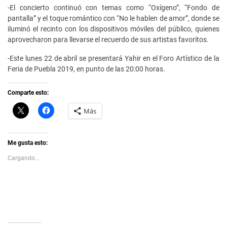
-El concierto continuó con temas como “Oxígeno”, “Fondo de
pantalla” y el toque romántico con “No le hablen de amor”, donde se
iluminó el recinto con los dispositivos móviles del público, quienes
aprovecharon para llevarse el recuerdo de sus artistas favoritos.
-Este lunes 22 de abril se presentará Yahir en el Foro Artístico de la
Feria de Puebla 2019, en punto de las 20:00 horas.
Comparte esto:
C
H
Más
l
a
i
z
c
c
k
l
t
i
Me gusta esto:
o
c
s
p
Cargando...
h
a
a
r
r
a
e
c
o
o
n
m
X
p
(
a
S
r
e
t