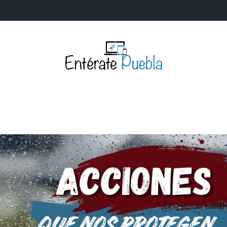
Entérate Puebla
Más que buenas noticias… Un enfoque a la verdader
S
NACIONALES
MUNDIALES
POLÍTICA
LEGISLATIV
IA Y TECNOLOGÍA
OPINIÓN
SOCIEDAD
ANUNCIOS