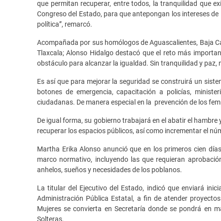
que permitan recuperar, entre todos, la tranquilidad que 
Congreso del Estado, para que antepongan los intereses de P
política”, remarcó.
Acompañada por sus homólogos de Aguascalientes, Baja Cali
Tlaxcala; Alonso Hidalgo destacó que el reto más importante
obstáculo para alcanzar la igualdad. Sin tranquilidad y paz, 
Es así que para mejorar la seguridad se construirá un siste
botones de emergencia, capacitación a policías, ministeri
ciudadanas. De manera especial en la prevención de los femin
De igual forma, su gobierno trabajará en el abatir el hambre y
recuperar los espacios públicos, así como incrementar el n
Martha Erika Alonso anunció que en los primeros cien días
marco normativo, incluyendo las que requieran aprobación
anhelos, sueños y necesidades de los poblanos.
La titular del Ejecutivo del Estado, indicó que enviará ini
Administración Pública Estatal, a fin de atender proyectos
Mujeres se convierta en Secretaría donde se pondrá en 
Solteras.