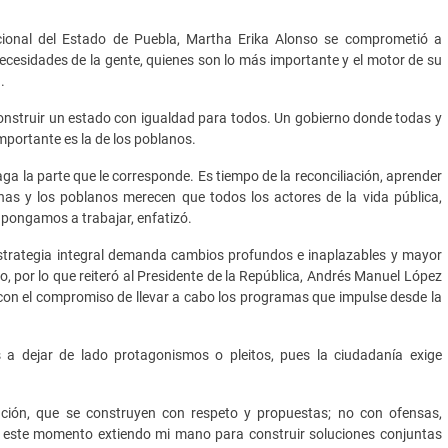
ional del Estado de Puebla, Martha Erika Alonso se comprometió a
ecesidades de la gente, quienes son lo más importante y el motor de su
.
construir un estado con igualdad para todos. Un gobierno donde todas y
portante es la de los poblanos.
ga la parte que le corresponde. Es tiempo de la reconciliación, aprender
nas y los poblanos merecen que todos los actores de la vida pública,
s pongamos a trabajar, enfatizó.
estrategia integral demanda cambios profundos e inaplazables y mayor
o, por lo que reiteró al Presidente de la República, Andrés Manuel López
con el compromiso de llevar a cabo los programas que impulse desde la
os a dejar de lado protagonismos o pleitos, pues la ciudadanía exige
ación, que se construyen con respeto y propuestas; no con ofensas,
de este momento extiendo mi mano para construir soluciones conjuntas