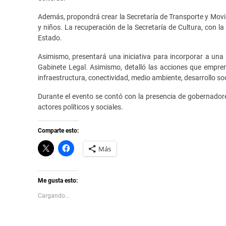
Además, propondrá crear la Secretaría de Transporte y Movil
y niños. La recuperación de la Secretaría de Cultura, con l
Estado.
Asimismo, presentará una iniciativa para incorporar a una C
Gabinete Legal. Asimismo, detalló las acciones que emprend
infraestructura, conectividad, medio ambiente, desarrollo soci
Durante el evento se contó con la presencia de gobernadores
actores políticos y sociales.
Comparte esto:
C
H
Más
l
a
i
z
c
c
k
l
t
i
Me gusta esto:
o
c
s
p
Cargando...
h
a
a
r
r
a
e
c
o
o