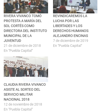
u
c
n
e
a
b
v
o
e
o
n
k
RIVERA VIVANCO TOMÓ
REVINDICAREMOS LA
t
(
PROTESTA A MARÍA DEL
LUCHA POR LAS
a
S
n
e
SOL CORTÉS COMO
LIBERTADES Y LOS
a
a
DIRECTORA DEL INSTITUTO
DERECHOS HUMANOS:
n
b
u
r
MUNICIPAL DE LA
ALEJANDRO ENCINAS
e
e
JUVENTUD
7 de diciembre de 2019
v
e
a
n
21 de diciembre de 2018
En "Puebla Capital"
)
u
En "Puebla Capital"
n
a
v
e
n
t
a
n
a
n
u
CLAUDIA RIVERA VIVANCO
e
ASISTE AL SORTEO DEL
v
a
SERVICIO MILITAR
)
NACIONAL 2018
12 de noviembre de 2018
En "Puebla Capital"