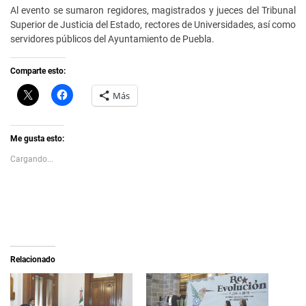
Al evento se sumaron regidores, magistrados y jueces del Tribunal
Superior de Justicia del Estado, rectores de Universidades, así como
servidores públicos del Ayuntamiento de Puebla.
Comparte esto:
C
H
Más
l
a
i
z
c
c
k
l
t
i
Me gusta esto:
o
c
s
p
Cargando...
h
a
a
r
r
a
e
c
o
o
n
m
X
p
(
a
S
r
e
t
a
i
Relacionado
b
r
r
e
e
n
e
F
n
a