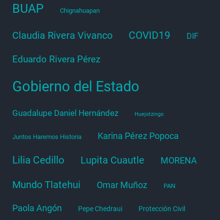
BUAP
Chignahuapan
COVID19
Claudia Rivera Vivanco
DIF
Eduardo Rivera Pérez
Gobierno del Estado
Guadalupe Daniel Hernández
Huejotzingo
Karina Pérez Popoca
Juntos Haremos Historia
Lilia Cedillo
Lupita Cuautle
MORENA
Mundo Tlatehui
Omar Muñoz
PAN
Paola Angón
Pepe Chedraui
Protección Civil