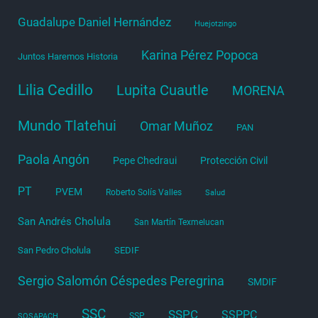
Guadalupe Daniel Hernández
Huejotzingo
Karina Pérez Popoca
Juntos Haremos Historia
Lilia Cedillo
Lupita Cuautle
MORENA
Mundo Tlatehui
Omar Muñoz
PAN
Paola Angón
Pepe Chedraui
Protección Civil
PT
PVEM
Roberto Solís Valles
Salud
San Andrés Cholula
San Martín Texmelucan
San Pedro Cholula
SEDIF
Sergio Salomón Céspedes Peregrina
SMDIF
SSC
SSPC
SSPPC
SSP
SOSAPACH