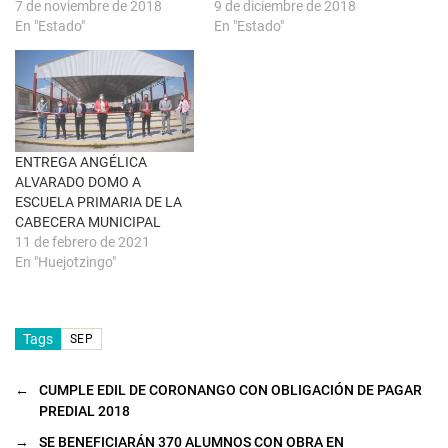
u
r
7 de noviembre de 2018
9 de diciembre de 2018
e
e
En "Estado"
En "Estado"
v
e
a
n
)
u
n
a
v
e
n
t
a
n
ENTREGA ANGÉLICA
a
ALVARADO DOMO A
n
u
ESCUELA PRIMARIA DE LA
e
CABECERA MUNICIPAL
v
a
11 de febrero de 2021
)
En "Huejotzingo"
Tags
SEP
←
CUMPLE EDIL DE CORONANGO CON OBLIGACIÓN DE PAGAR
PREDIAL 2018
→
SE BENEFICIARÁN 370 ALUMNOS CON OBRA EN