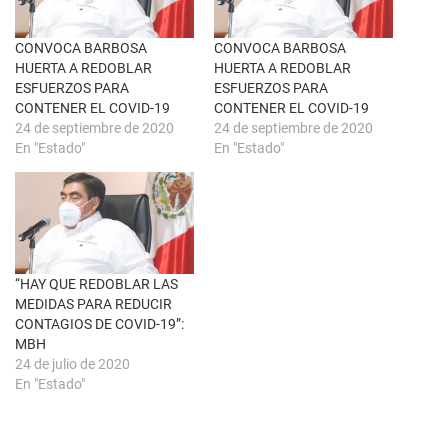
a
b
v
o
e
o
n
k
CONVOCA BARBOSA
CONVOCA BARBOSA
t
(
HUERTA A REDOBLAR
HUERTA A REDOBLAR
a
S
n
e
ESFUERZOS PARA
ESFUERZOS PARA
a
a
CONTENER EL COVID-19
CONTENER EL COVID-19
n
b
u
r
24 de septiembre de 2020
24 de septiembre de 2020
e
e
En "Estado"
En "Estado"
v
e
a
n
)
u
n
a
v
e
n
t
a
n
“HAY QUE REDOBLAR LAS
a
MEDIDAS PARA REDUCIR
n
u
CONTAGIOS DE COVID-19”:
e
MBH
v
a
24 de julio de 2020
)
En "Estado"