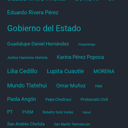
Eduardo Rivera Pérez
Gobierno del Estado
Guadalupe Daniel Hernández
Huejotzingo
Karina Pérez Popoca
Juntos Haremos Historia
Lilia Cedillo
Lupita Cuautle
MORENA
Mundo Tlatehui
Omar Muñoz
PAN
Paola Angón
Pepe Chedraui
Protección Civil
PT
PVEM
Roberto Solís Valles
Salud
San Andrés Cholula
San Martín Texmelucan