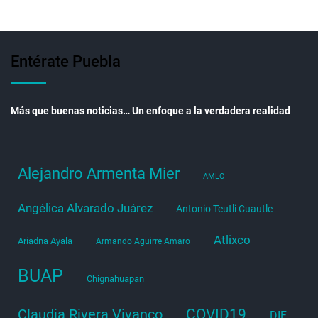
Entérate Puebla
Más que buenas noticias… Un enfoque a la verdadera realidad
Alejandro Armenta Mier
AMLO
Angélica Alvarado Juárez
Antonio Teutli Cuautle
Atlixco
Ariadna Ayala
Armando Aguirre Amaro
BUAP
Chignahuapan
COVID19
Claudia Rivera Vivanco
DIF