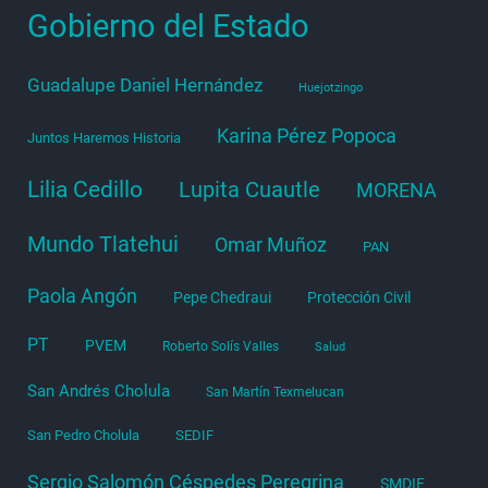
Gobierno del Estado
Guadalupe Daniel Hernández
Huejotzingo
Karina Pérez Popoca
Juntos Haremos Historia
Lilia Cedillo
Lupita Cuautle
MORENA
Mundo Tlatehui
Omar Muñoz
PAN
Paola Angón
Pepe Chedraui
Protección Civil
PT
PVEM
Roberto Solís Valles
Salud
San Andrés Cholula
San Martín Texmelucan
San Pedro Cholula
SEDIF
Sergio Salomón Céspedes Peregrina
SMDIF