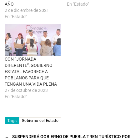
e
e
AÑO
En "Estado"
v
e
a
n
2 de diciembre de 2021
)
u
En "Estado"
n
a
v
e
n
t
a
n
a
n
u
CON “JORNADA
e
DIFERENTE”, GOBIERNO
v
a
ESTATAL FAVORECE A
)
POBLANOS PARA QUE
TENGAN UNA VIDA PLENA
27 de octubre de 2023
En "Estado"
Tags
Gobierno del Estado
←
SUSPENDERÁ GOBIERNO DE PUEBLA TREN TURÍSTICO POR