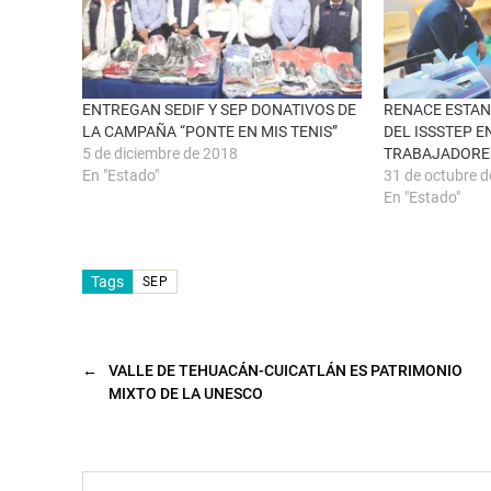
n
e
a
b
v
o
e
o
n
k
t
(
a
S
n
e
ENTREGAN SEDIF Y SEP DONATIVOS DE
RENACE ESTAN
a
a
LA CAMPAÑA “PONTE EN MIS TENIS”
DEL ISSSTEP E
n
b
u
r
5 de diciembre de 2018
TRABAJADORE
e
e
En "Estado"
31 de octubre 
v
e
a
n
En "Estado"
)
u
n
a
v
e
n
Tags
SEP
t
a
n
a
n
u
←
VALLE DE TEHUACÁN-CUICATLÁN ES PATRIMONIO
e
v
MIXTO DE LA UNESCO
a
)