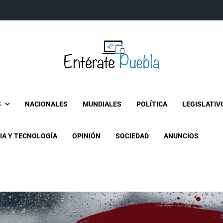
Entérate Puebla
Más que buenas noticias… Un enfoque a la verdader
S
NACIONALES
MUNDIALES
POLÍTICA
LEGISLATIV
IA Y TECNOLOGÍA
OPINIÓN
SOCIEDAD
ANUNCIOS