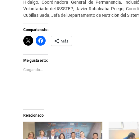
Hidalgo, Coordinadora General de Permanencia, Inclusió
Voluntariado del ISSSTEP; Javier Rubalcaba Priego, Coordin
Cubillas Sada, Jefa del Departamento de Nutrición del Sistem
Comparte esto:
C
H
Más
l
a
i
z
c
c
k
l
t
i
Me gusta esto:
o
c
s
p
Cargando...
h
a
a
r
r
a
e
c
o
o
n
m
X
p
(
a
S
r
e
t
a
i
Relacionado
b
r
r
e
e
n
e
F
n
a
u
c