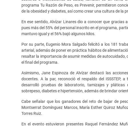
programa Tu Razón de Peso, es Prevenir, permitieron conci
de la obesidad y diabetes, así como crear una cultura de la p
En ese sentido, Alvízar Linares dio a conocer que gracias a
pues más del 55% del personal inscrito en el programa, partic
mantuvo igual y el 56% bajó algunos kilos.
Por su parte, Eugenio Mora Salgado felicitó a los 181 traba
arterial, además de poner en práctica hábitos de alimentación
resaltar la importancia de asumir medidas de autocuidado, 
el final del programa.
Asimismo, Jane Espinoza de Alvízar destacó las acciones
docentes. A la par, reconoció el respaldo del ISSSTEP, a
desarrolló pruebas de laboratorio, tamizajes y plátic
sobrepeso, diabetes e hipertensión, además de brindar orien
Cabe señalar que los ganadores del reto de bajar de pes
Montserrat Domínguez Marcos, María Esther Quiroz Muñoz,
Torres Ruiz.
En el evento estuvieron presentes Raquel Fernández Muño