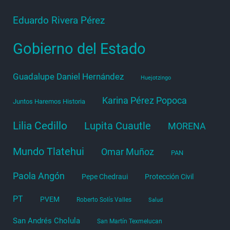
Eduardo Rivera Pérez
Gobierno del Estado
Guadalupe Daniel Hernández
Huejotzingo
Karina Pérez Popoca
Juntos Haremos Historia
Lilia Cedillo
Lupita Cuautle
MORENA
Mundo Tlatehui
Omar Muñoz
PAN
Paola Angón
Pepe Chedraui
Protección Civil
PT
PVEM
Roberto Solís Valles
Salud
San Andrés Cholula
San Martín Texmelucan