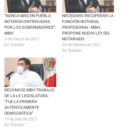
n
e
a
b
v
o
e
o
n
k
“NUNCA MÁS EN PUEBLA
NECESARIO RECUPERAR LA
t
(
NOTARÍAS ENTREGADAS
FUNCIÓN NOTARIAL
a
S
n
e
POR LOS GOBERNADORES”:
PROFESIONAL: MBH;
a
a
MBH
PROPONE NUEVA LEY DEL
n
b
u
r
3 de marzo de 2021
NOTARIADO
e
e
En "Estado"
28 de febrero de 2021
v
e
a
n
En "Estado"
)
u
n
a
v
e
n
t
a
n
a
RECONOCE MBH TRABAJO
n
u
DE LA LX LEGISLATURA:
e
“FUE LA PRIMERA
v
a
AUTÉNTICAMENTE
)
DEMOCRÁTICA”
15 de julio de 2021
En "Estado"