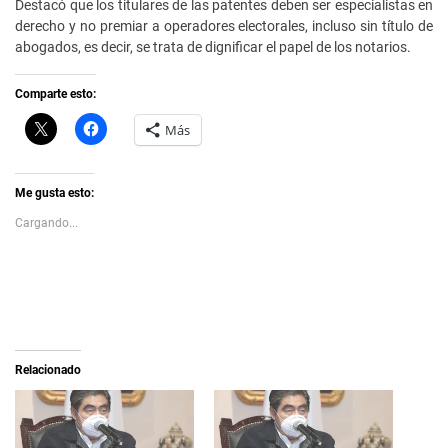
Destacó que los titulares de las patentes deben ser especialistas en
derecho y no premiar a operadores electorales, incluso sin título de
abogados, es decir, se trata de dignificar el papel de los notarios.
Comparte esto:
C
H
Más
l
a
i
z
c
c
k
l
t
i
Me gusta esto:
o
c
s
p
Cargando...
h
a
a
r
r
a
e
c
o
o
n
m
X
p
(
a
S
r
e
t
a
i
Relacionado
b
r
r
e
e
n
e
F
n
a
u
c