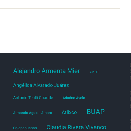
Alejandro Armenta Mier
AMLO
Angélica Alvarado Juárez
Antonio Teutli Cuautle
Ariadna Ayala
BUAP
Atlixco
Armando Aguirre Amaro
Claudia Rivera Vivanco
Chignahuapan