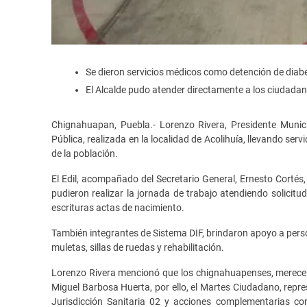
Se dieron servicios médicos como detención de diabe
El Alcalde pudo atender directamente a los ciudadan
Chignahuapan, Puebla.- Lorenzo Rivera, Presidente Munic
Pública, realizada en la localidad de Acolihuía, llevando s
de la población.
El Edil, acompañado del Secretario General, Ernesto Cortés, 
pudieron realizar la jornada de trabajo atendiendo solicitu
escrituras actas de nacimiento.
También integrantes de Sistema DIF, brindaron apoyo a perso
muletas, sillas de ruedas y rehabilitación.
Lorenzo Rivera mencionó que los chignahuapenses, merecen g
Miguel Barbosa Huerta, por ello, el Martes Ciudadano, repre
Jurisdicción Sanitaria 02 y acciones complementarias co