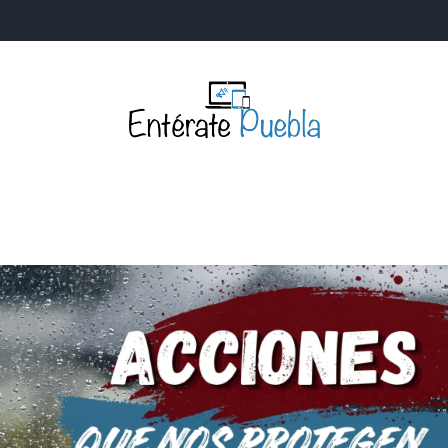
Entérate Puebla
Más que buenas noticias… Un enfoque a la verdader
S
NACIONALES
MUNDIALES
POLÍTICA
LEGISLATIV
IA Y TECNOLOGÍA
OPINIÓN
SOCIEDAD
ANUNCIOS