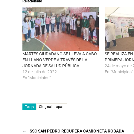
Relacionado
b
r
r
e
e
n
e
F
n
a
u
c
n
e
a
b
v
o
e
o
n
k
t
(
a
S
n
e
MARTES CIUDADANO SE LLEVA A CABO
SE REALIZA E
a
a
EN LLANO VERDE A TRAVÉS DE LA
PRIMERA JORN
n
b
u
r
JORNADA DE SALUD PÚBLICA
24 de mayo de 
e
e
12 de julio de 2022
En "Municipios"
v
e
a
n
En "Municipios"
)
u
n
a
v
e
n
t
Tags
a
Chignahuapan
n
a
n
u
e
v
←
SSC SAN PEDRO RECUPERA CAMIONETA ROBADA