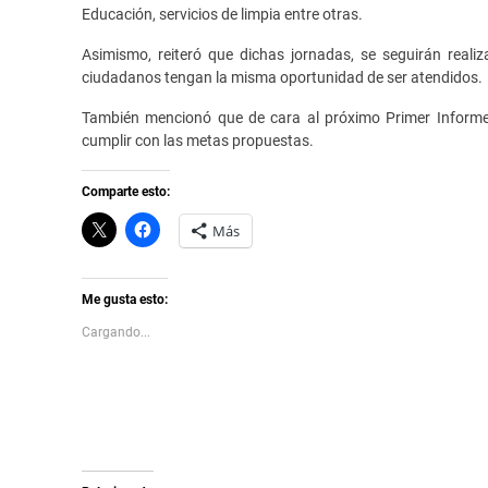
Educación, servicios de limpia entre otras.
Asimismo, reiteró que dichas jornadas, se seguirán realiz
ciudadanos tengan la misma oportunidad de ser atendidos.
También mencionó que de cara al próximo Primer Informe 
cumplir con las metas propuestas.
Comparte esto:
C
H
Más
l
a
i
z
c
c
k
l
t
i
Me gusta esto:
o
c
s
p
Cargando...
h
a
a
r
r
a
e
c
o
o
n
m
X
p
(
a
S
r
e
t
a
i