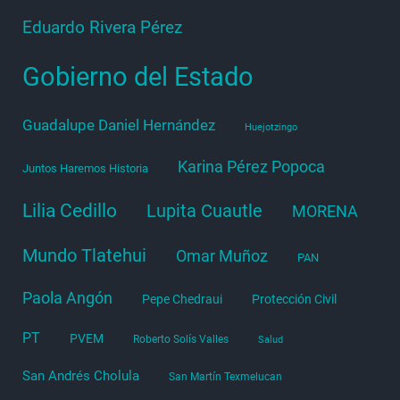
Eduardo Rivera Pérez
Gobierno del Estado
Guadalupe Daniel Hernández
Huejotzingo
Karina Pérez Popoca
Juntos Haremos Historia
Lilia Cedillo
Lupita Cuautle
MORENA
Mundo Tlatehui
Omar Muñoz
PAN
Paola Angón
Pepe Chedraui
Protección Civil
PT
PVEM
Roberto Solís Valles
Salud
San Andrés Cholula
San Martín Texmelucan