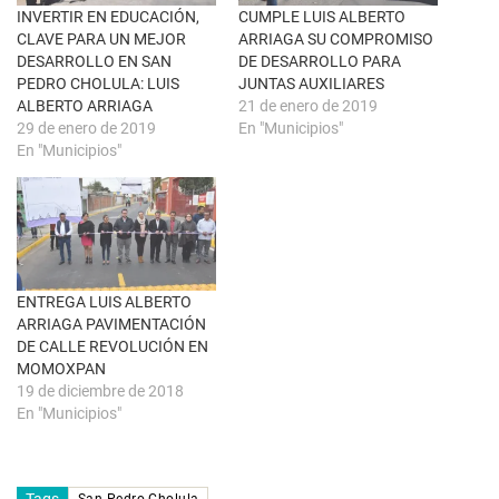
e
o
n
k
INVERTIR EN EDUCACIÓN,
CUMPLE LUIS ALBERTO
t
(
CLAVE PARA UN MEJOR
ARRIAGA SU COMPROMISO
a
S
n
e
DESARROLLO EN SAN
DE DESARROLLO PARA
a
a
PEDRO CHOLULA: LUIS
JUNTAS AUXILIARES
n
b
u
r
ALBERTO ARRIAGA
21 de enero de 2019
e
e
29 de enero de 2019
En "Municipios"
v
e
a
n
En "Municipios"
)
u
n
a
v
e
n
t
a
n
a
ENTREGA LUIS ALBERTO
n
u
ARRIAGA PAVIMENTACIÓN
e
DE CALLE REVOLUCIÓN EN
v
a
MOMOXPAN
)
19 de diciembre de 2018
En "Municipios"