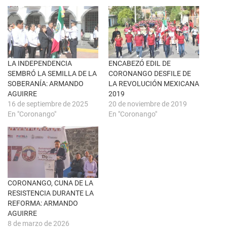
r
e
e
n
e
F
n
a
u
c
n
e
a
b
v
o
e
o
n
k
LA INDEPENDENCIA
ENCABEZÓ EDIL DE
t
(
SEMBRÓ LA SEMILLA DE LA
CORONANGO DESFILE DE
a
S
n
e
SOBERANÍA: ARMANDO
LA REVOLUCIÓN MEXICANA
a
a
AGUIRRE
2019
n
b
u
r
16 de septiembre de 2025
20 de noviembre de 2019
e
e
En "Coronango"
En "Coronango"
v
e
a
n
)
u
n
a
v
e
n
t
a
n
CORONANGO, CUNA DE LA
a
RESISTENCIA DURANTE LA
n
u
REFORMA: ARMANDO
e
AGUIRRE
v
a
8 de marzo de 2026