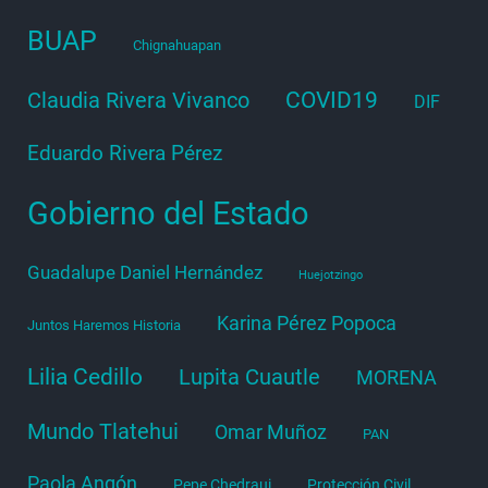
BUAP
Chignahuapan
COVID19
Claudia Rivera Vivanco
DIF
Eduardo Rivera Pérez
Gobierno del Estado
Guadalupe Daniel Hernández
Huejotzingo
Karina Pérez Popoca
Juntos Haremos Historia
Lilia Cedillo
Lupita Cuautle
MORENA
Mundo Tlatehui
Omar Muñoz
PAN
Paola Angón
Pepe Chedraui
Protección Civil