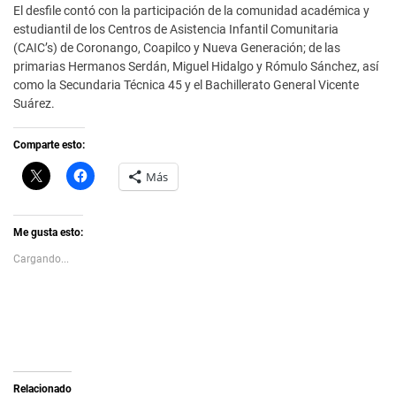
El desfile contó con la participación de la comunidad académica y
estudiantil de los Centros de Asistencia Infantil Comunitaria
(CAIC’s) de Coronango, Coapilco y Nueva Generación; de las
primarias Hermanos Serdán, Miguel Hidalgo y Rómulo Sánchez, así
como la Secundaria Técnica 45 y el Bachillerato General Vicente
Suárez.
Comparte esto:
C
H
Más
l
a
i
z
c
c
k
l
t
i
Me gusta esto:
o
c
s
p
Cargando...
h
a
a
r
r
a
e
c
o
o
n
m
X
p
(
a
S
r
e
t
a
i
Relacionado
b
r