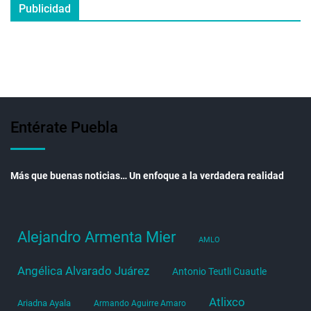
Publicidad
Entérate Puebla
Más que buenas noticias… Un enfoque a la verdadera realidad
Alejandro Armenta Mier
AMLO
Angélica Alvarado Juárez
Antonio Teutli Cuautle
Atlixco
Ariadna Ayala
Armando Aguirre Amaro