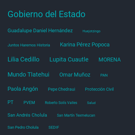
Gobierno del Estado
Guadalupe Daniel Hernández
Huejotzingo
Karina Pérez Popoca
Juntos Haremos Historia
Lilia Cedillo
Lupita Cuautle
MORENA
Mundo Tlatehui
Omar Muñoz
PAN
Paola Angón
Pepe Chedraui
Protección Civil
PT
PVEM
Roberto Solís Valles
Salud
San Andrés Cholula
San Martín Texmelucan
San Pedro Cholula
SEDIF