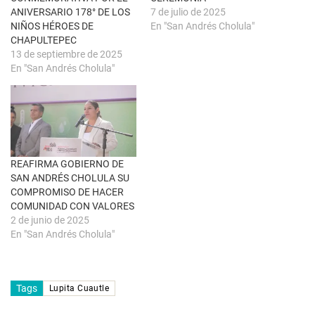
n
b
u
r
ANIVERSARIO 178° DE LOS
7 de julio de 2025
e
e
NIÑOS HÉROES DE
En "San Andrés Cholula"
v
e
a
n
CHAPULTEPEC
)
u
13 de septiembre de 2025
n
a
En "San Andrés Cholula"
v
e
n
t
a
n
a
n
u
e
REAFIRMA GOBIERNO DE
v
a
SAN ANDRÉS CHOLULA SU
)
COMPROMISO DE HACER
COMUNIDAD CON VALORES
2 de junio de 2025
En "San Andrés Cholula"
Tags
Lupita Cuautle