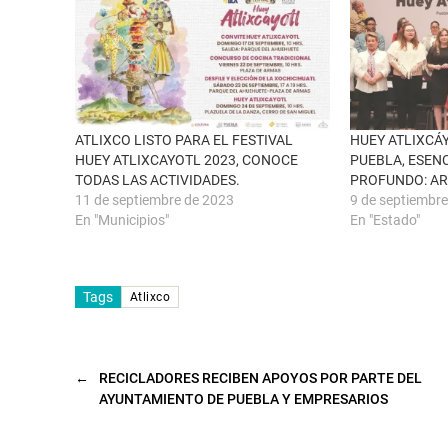
e
F
n
a
u
c
n
e
a
b
v
o
e
o
n
k
t
(
a
S
n
e
ATLIXCO LISTO PARA EL FESTIVAL
HUEY ATLIXCÁ
a
a
HUEY ATLIXCAYOTL 2023, CONOCE
PUEBLA, ESEN
n
b
u
r
TODAS LAS ACTIVIDADES.
PROFUNDO: A
e
e
11 de septiembre de 2023
9 de septiembr
v
e
a
n
En "Municipios"
En "Estado"
)
u
n
a
v
e
n
Tags
Atlixco
t
a
n
a
n
u
←
RECICLADORES RECIBEN APOYOS POR PARTE DEL
e
v
AYUNTAMIENTO DE PUEBLA Y EMPRESARIOS
a
)