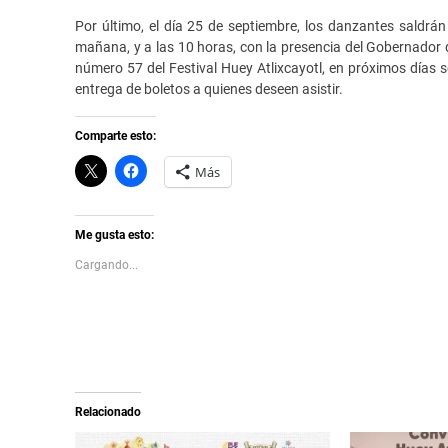
Por último, el día 25 de septiembre, los danzantes saldrán
mañana, y a las 10 horas, con la presencia del Gobernador d
número 57 del Festival Huey Atlixcayotl, en próximos días s
entrega de boletos a quienes deseen asistir.
Comparte esto:
C
H
Más
l
a
i
z
c
c
k
l
t
i
Me gusta esto:
o
c
s
p
Cargando...
h
a
a
r
r
a
e
c
o
o
n
m
X
p
(
a
S
r
e
t
a
i
Relacionado
b
r
r
e
e
n