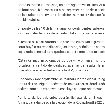
Como lo marca la tradición, un domingo previo al Huey Atli
de familias atlixquenses, turistas, representantes de la soc
de la ciudad para invitar a la edición número 57 de este fe
Pueblo Mágico.
En punto de las 10 de la mañana, los contingentes salieron d
los principales templos de la ciudad, tal y como se hacía en e
Al respecto, la edil informó que este año el festival regresa
contribuyó a su rehabilitación, asimismo, señaló que se tr
explanada principal para que locales, así como turistas naci
“Estamos muy emocionados porque vinieron más municipi
fortalecer el sentido de identidad, además de resaltar la 
pues ellos son las estrellas de la fiesta”, concluyó.
El sábado 24 de septiembre, se realizará la tradicional Pereg
Ermita de San Miguel alrededor de las 8:30 horas, donde todo
pedirán para que este evento concluya satisfactoriamente.
Por la tarde, los asistentes podrán disfrutar de un Encue
Armas, para dar paso a la Elección de la Xochizihuatl 2022 y 