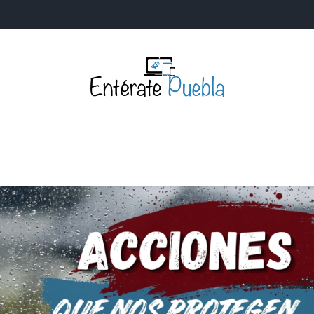
Entérate Puebla
Más que buenas noticias… Un enfoque a la verdader
S
NACIONALES
MUNDIALES
POLÍTICA
LEGISLATIV
IA Y TECNOLOGÍA
OPINIÓN
SOCIEDAD
ANUNCIOS