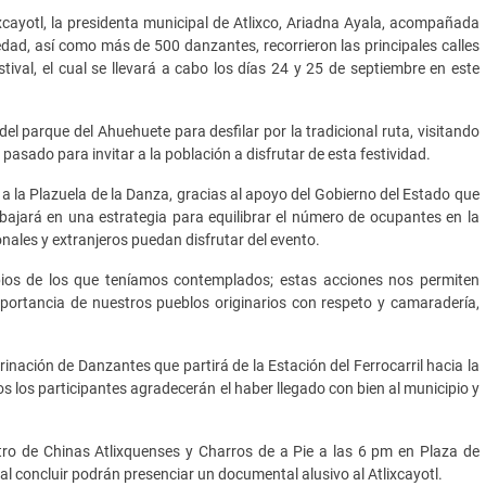
xcayotl, la presidenta municipal de Atlixco, Ariadna Ayala, acompañada
iedad, así como más de 500 danzantes, recorrieron las principales calles
stival, el cual se llevará a cabo los días 24 y 25 de septiembre en este
el parque del Ahuehuete para desfilar por la tradicional ruta, visitando
l pasado para invitar a la población a disfrutar de esta festividad.
rá a la Plazuela de la Danza, gracias al apoyo del Gobierno del Estado que
abajará en una estrategia para equilibrar el número de ocupantes en la
onales y extranjeros puedan disfrutar del evento.
os de los que teníamos contemplados; estas acciones nos permiten
importancia de nuestros pueblos originarios con respeto y camaradería,
rinación de Danzantes que partirá de la Estación del Ferrocarril hacia la
s los participantes agradecerán el haber llegado con bien al municipio y
ntro de Chinas Atlixquenses y Charros de a Pie a las 6 pm en Plaza de
al concluir podrán presenciar un documental alusivo al Atlixcayotl.