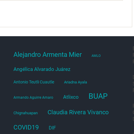
Alejandro Armenta Mier
AMLO
Angélica Alvarado Juárez
Antonio Teutli Cuautle
Ariadna Ayala
BUAP
Atlixco
Armando Aguirre Amaro
Claudia Rivera Vivanco
Chignahuapan
COVID19
DIF