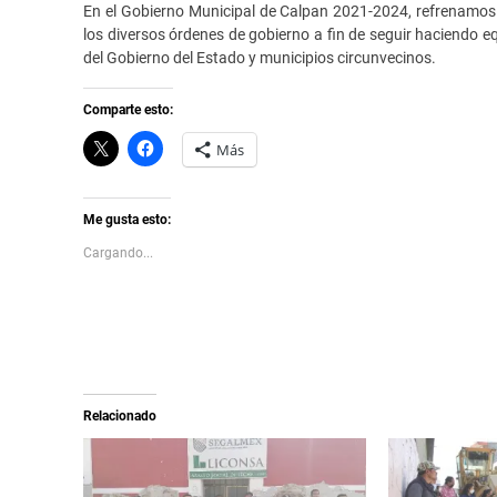
En el Gobierno Municipal de Calpan 2021-2024, refrenamos 
los diversos órdenes de gobierno a fin de seguir haciendo e
del Gobierno del Estado y municipios circunvecinos.
Comparte esto:
C
H
Más
l
a
i
z
c
c
k
l
t
i
Me gusta esto:
o
c
s
p
Cargando...
h
a
a
r
r
a
e
c
o
o
n
m
X
p
(
a
S
r
e
t
a
i
Relacionado
b
r
r
e
e
n
e
F
n
a
u
c