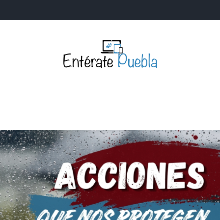
Entérate Puebla
Más que buenas noticias… Un enfoque a la verdader
S
NACIONALES
MUNDIALES
POLÍTICA
LEGISLATIV
IA Y TECNOLOGÍA
OPINIÓN
SOCIEDAD
ANUNCIOS