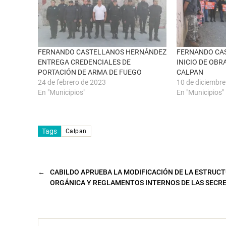
n
e
a
b
v
o
e
o
n
k
t
(
a
S
n
e
FERNANDO CASTELLANOS HERNÁNDEZ
FERNANDO CA
a
a
ENTREGA CREDENCIALES DE
INICIO DE OBR
n
b
u
r
PORTACIÓN DE ARMA DE FUEGO
CALPAN
e
e
24 de febrero de 2023
10 de diciembr
v
e
a
n
En "Municipios"
En "Municipios"
)
u
n
a
v
e
n
Tags
Calpan
t
a
n
a
n
u
←
CABILDO APRUEBA LA MODIFICACIÓN DE LA ESTRUC
e
v
ORGÁNICA Y REGLAMENTOS INTERNOS DE LAS SECR
a
)