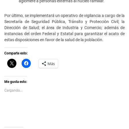
aglomere a personas externas al núcleo familiar.
Por último, se implementará un operativo de vigilancia a cargo de la
Secretaría de Seguridad Pública, Tránsito y Protección Civil; la
Dirección de Salud; el área de Industria y Comercio; además de
instancias del orden Federal y Estatal para garantizar el acato de
estas disposiciones en favor de la salud de la población.
Comparte esto:
C
H
Más
l
a
i
z
c
c
k
l
t
i
Me gusta esto:
o
c
s
p
Cargando...
h
a
a
r
r
a
e
c
o
o
n
m
X
p
(
a
S
r
e
t