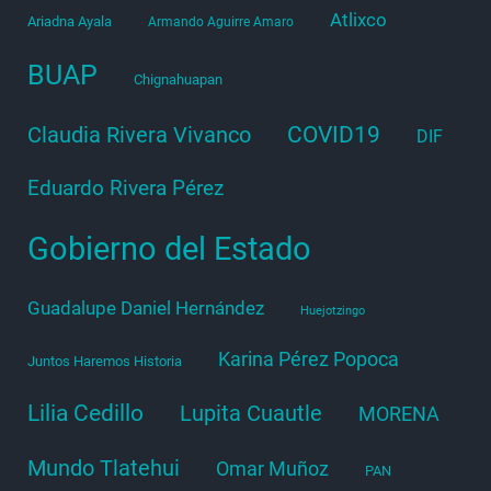
Atlixco
Ariadna Ayala
Armando Aguirre Amaro
BUAP
Chignahuapan
COVID19
Claudia Rivera Vivanco
DIF
Eduardo Rivera Pérez
Gobierno del Estado
Guadalupe Daniel Hernández
Huejotzingo
Karina Pérez Popoca
Juntos Haremos Historia
Lilia Cedillo
Lupita Cuautle
MORENA
Mundo Tlatehui
Omar Muñoz
PAN