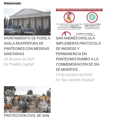
a
i
Relacionado
b
r
r
e
e
n
e
F
n
a
u
c
n
e
a
b
v
o
e
o
n
k
AYUNTAMIENTO DE PUEBLA
SAN ANDRÉS CHOLULA
t
(
AVALA REAPERTURA DE
IMPLEMENTA PROTOCOLO
a
S
n
e
PANTEONES CON MEDIDAS
DE INGRESO Y
a
a
SANITARIAS
PERMANENCIA EN
n
b
u
r
20 de junio de 2021
PANTEONES RUMBO A LA
e
e
En "Puebla Capital"
CONMEMORACIÓN DE DÍA
v
e
a
n
DE MUERTOS
)
u
19 de octubre de 2020
n
a
En "San Andrés Cholula"
v
e
n
t
a
n
a
n
u
e
PROTECCIÓN CIVIL DE SAN
v