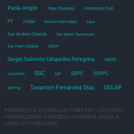
Paola Angón
Pepe Chedraui
Protección Civil
PT
PVEM
Roberto Solís Valles
Salud
San Andrés Cholula
San Martín Texmelucan
San Pedro Cholula
SEDIF
Sergio Salomón Céspedes Peregrina
SMDIF
SSC
SSPC
SSPPC
SSP
SOSAPACH
Tonantzin Fernández Díaz
UDLAP
SSPTM
PRESIDENTA SHEINBAUM PONE FIN A ADEUDOS
HIPOTECARIOS Y ENTREGA VIVIENDA DIGNA A
FAMILIAS POBLANAS