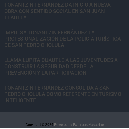
TONANTZIN FERNÁNDEZ DA INICIO A NUEVA
OBRA CON SENTIDO SOCIAL EN SAN JUAN
TLAUTLA
IMPULSA TONANTZIN FERNÁNDEZ LA
PROFESIONALIZACIÓN DE LA POLICÍA TURÍSTICA
DE SAN PEDRO CHOLULA
LLAMA LUPITA CUAUTLE A LAS JUVENTUDES A
CONSTRUIR LA SEGURIDAD DESDE LA
PREVENCIÓN Y LA PARTICIPACIÓN
TONANTZIN FERNÁNDEZ CONSOLIDA A SAN
PEDRO CHOLULA COMO REFERENTE EN TURISMO
INTELIGENTE
Copyright © 2026.
Powered by
Eximious Magazine