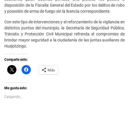
disposición de la Fiscalía General del Estado por los delitos de robo
y posesión de arma de fuego sin la licencia correspondiente.
Con este tipo de intervenciones y el reforzamiento de la vigilancia en
distintos puntos del municipio, la Secretaría de Seguridad Pública,
Tránsito y Protección Civil Municipal refrenda el compromiso de
brindar mayor seguridad a la ciudadanía de las juntas auxiliares de
Huejotzingo.
Comparte esto:
C
H
Más
l
a
i
z
c
c
k
l
t
i
Me gusta esto:
o
c
s
p
Cargando...
h
a
a
r
r
a
e
c
o
o
n
m
X
p
(
a
S
r