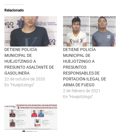
e
t
a
i
Relacionado
b
r
r
e
e
n
e
F
n
a
u
c
n
e
a
b
v
o
e
o
n
k
DETIENE POLICÍA
DETIENE POLICÍA
t
(
MUNICIPAL DE
MUNICIPAL DE
a
S
n
e
HUEJOTZINGO A
HUEJOTZINGO A
a
a
PRESUNTO ASALTANTE DE
PRESUNTOS
n
b
u
r
GASOLINERA
RESPONSABLES DE
e
e
22 de octubre de 2020
PORTACIÓN ILEGAL DE
v
e
a
n
En "Huejotzingo"
ARMA DE FUEGO
)
u
2 de febrero de 2021
n
a
En "Huejotzingo"
v
e
n
t
a
n
a
n
u