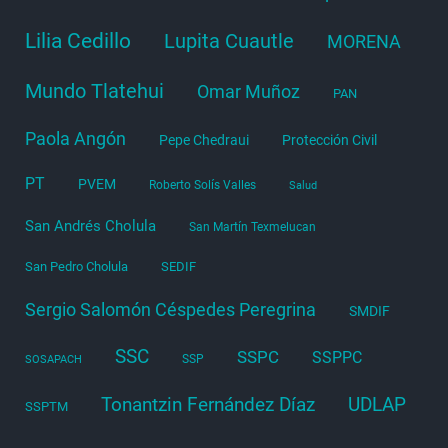
Lilia Cedillo
Lupita Cuautle
MORENA
Mundo Tlatehui
Omar Muñoz
PAN
Paola Angón
Pepe Chedraui
Protección Civil
PT
PVEM
Roberto Solís Valles
Salud
San Andrés Cholula
San Martín Texmelucan
San Pedro Cholula
SEDIF
Sergio Salomón Céspedes Peregrina
SMDIF
SSC
SSPC
SSPPC
SSP
SOSAPACH
Tonantzin Fernández Díaz
UDLAP
SSPTM