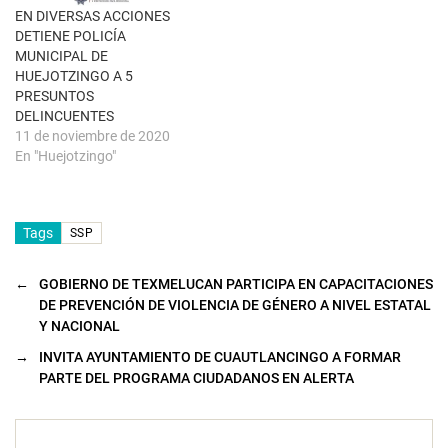
e
EN DIVERSAS ACCIONES
v
a
DETIENE POLICÍA
)
MUNICIPAL DE
HUEJOTZINGO A 5
PRESUNTOS
DELINCUENTES
11 de noviembre de 2020
En "Huejotzingo"
Tags
SSP
←
GOBIERNO DE TEXMELUCAN PARTICIPA EN CAPACITACIONES
DE PREVENCIÓN DE VIOLENCIA DE GÉNERO A NIVEL ESTATAL
Y NACIONAL
→
INVITA AYUNTAMIENTO DE CUAUTLANCINGO A FORMAR
PARTE DEL PROGRAMA CIUDADANOS EN ALERTA