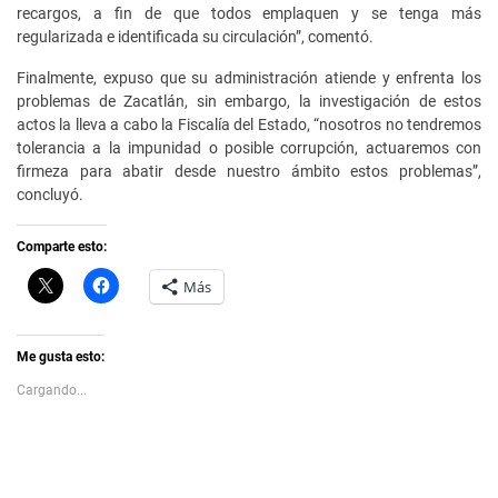
recargos, a fin de que todos emplaquen y se tenga más
regularizada e identificada su circulación”, comentó.
Finalmente, expuso que su administración atiende y enfrenta los
problemas de Zacatlán, sin embargo, la investigación de estos
actos la lleva a cabo la Fiscalía del Estado, “nosotros no tendremos
tolerancia a la impunidad o posible corrupción, actuaremos con
firmeza para abatir desde nuestro ámbito estos problemas”,
concluyó.
Comparte esto:
C
H
Más
l
a
i
z
c
c
k
l
t
i
Me gusta esto:
o
c
s
p
Cargando...
h
a
a
r
r
a
e
c
o
o
n
m
X
p