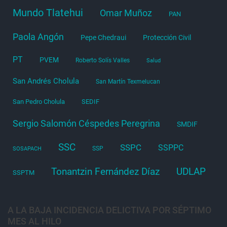
Mundo Tlatehui
Omar Muñoz
PAN
Paola Angón
Pepe Chedraui
Protección Civil
PT
PVEM
Roberto Solís Valles
Salud
San Andrés Cholula
San Martín Texmelucan
San Pedro Cholula
SEDIF
Sergio Salomón Céspedes Peregrina
SMDIF
SSC
SSPC
SSPPC
SSP
SOSAPACH
Tonantzin Fernández Díaz
UDLAP
SSPTM
A LA BAJA INCIDENCIA DELICTIVA POR SÉPTIMO
MES AL HILO