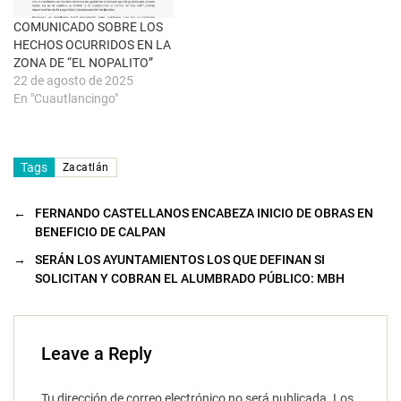
u
e
COMUNICADO SOBRE LOS
v
a
HECHOS OCURRIDOS EN LA
)
ZONA DE “EL NOPALITO”
22 de agosto de 2025
En "Cuautlancingo"
Tags
Zacatlán
←
FERNANDO CASTELLANOS ENCABEZA INICIO DE OBRAS EN
BENEFICIO DE CALPAN
→
SERÁN LOS AYUNTAMIENTOS LOS QUE DEFINAN SI
SOLICITAN Y COBRAN EL ALUMBRADO PÚBLICO: MBH
Leave a Reply
Tu dirección de correo electrónico no será publicada.
Los