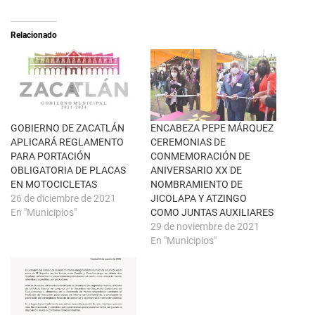
(
a
S
r
e
t
a
i
Relacionado
b
r
r
e
e
n
e
F
n
a
u
c
n
e
a
b
v
o
e
o
n
k
GOBIERNO DE ZACATLÁN
ENCABEZA PEPE MÁRQUEZ
t
(
APLICARÁ REGLAMENTO
CEREMONIAS DE
a
S
n
e
PARA PORTACIÓN
CONMEMORACIÓN DE
a
a
OBLIGATORIA DE PLACAS
ANIVERSARIO XX DE
n
b
u
r
EN MOTOCICLETAS
NOMBRAMIENTO DE
e
e
26 de diciembre de 2021
JICOLAPA Y ATZINGO
v
e
a
n
En "Municipios"
COMO JUNTAS AUXILIARES
)
u
29 de noviembre de 2021
n
a
En "Municipios"
v
e
n
t
a
n
a
n