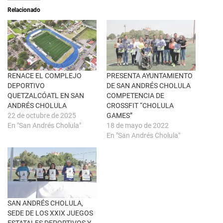
a
i
Relacionado
b
r
r
e
e
n
e
F
n
a
u
c
n
e
a
b
v
o
e
o
n
k
RENACE EL COMPLEJO
PRESENTA AYUNTAMIENTO
t
(
DEPORTIVO
DE SAN ANDRÉS CHOLULA
a
S
n
e
QUETZALCÓATL EN SAN
COMPETENCIA DE
a
a
ANDRÉS CHOLULA
CROSSFIT “CHOLULA
n
b
u
r
22 de octubre de 2025
GAMES”
e
e
En "San Andrés Cholula"
18 de mayo de 2022
v
e
a
n
En "San Andrés Cholula"
)
u
n
a
v
e
n
t
a
n
a
SAN ANDRÉS CHOLULA,
n
u
SEDE DE LOS XXIX JUEGOS
e