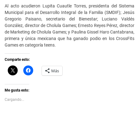
Al acto acudieron Lupita Cuautle Torres, presidenta del Sistema
Municipal para el Desarrollo Integral de la Familia (SMDIF); Jesús
Gregorio Paisano, secretario del Bienestar; Luciano Valdés
González, director de Cholula Games; Ernesto Reyes Pérez, director
de Marketing de Cholula Games; y Paulina Gissel Haro Cantabrana,
primera y única mexicana que ha ganado podio en los CrossFits
Games en categoría teens.
Comparte esto:
C
H
Más
l
a
i
z
c
c
k
l
t
i
Me gusta esto:
o
c
s
p
Cargando...
h
a
a
r
r
a
e
c
o
o
n
m
X
p
(
a
S
r
e
t