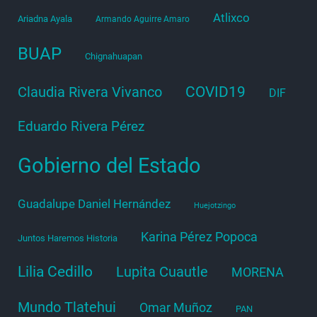
Atlixco
Ariadna Ayala
Armando Aguirre Amaro
BUAP
Chignahuapan
COVID19
Claudia Rivera Vivanco
DIF
Eduardo Rivera Pérez
Gobierno del Estado
Guadalupe Daniel Hernández
Huejotzingo
Karina Pérez Popoca
Juntos Haremos Historia
Lilia Cedillo
Lupita Cuautle
MORENA
Mundo Tlatehui
Omar Muñoz
PAN