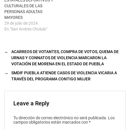
ESTATALES DEPORTIVOS Y
v
a
CULTURALES DE LAS
)
PERSONAS ADULTAS
MAYORES
29 de julio de 2024
En "San Andrés Cholula"
←
ACARREOS DE VOTANTES, COMPRA DE VOTOS, QUEMA DE
URNAS Y CONNATOS DE VIOLENCIA MARCARON LA
VOTACIÓN DE MORENA EN EL ESTADO DE PUEBLA
→
SMDIF PUEBLA ATIENDE CASOS DE VIOLENCIA VICARIA A
TRAVÉS DEL PROGRAMA CONTIGO MUJER
Leave a Reply
Tu dirección de correo electrónico no será publicada.
Los
campos obligatorios están marcados con
*