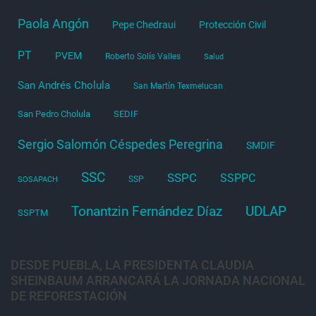
Paola Angón
Pepe Chedraui
Protección Civil
PT
PVEM
Roberto Solís Valles
Salud
San Andrés Cholula
San Martín Texmelucan
San Pedro Cholula
SEDIF
Sergio Salomón Céspedes Peregrina
SMDIF
SSC
SSPC
SSPPC
SSP
SOSAPACH
Tonantzin Fernández Díaz
UDLAP
SSPTM
DESDE PUEBLA, LA PRESIDENTA CLAUDIA
SHEINBAUM ARRANCARÁ LA JORNADA NACIONAL
DE REFORESTACIÓN