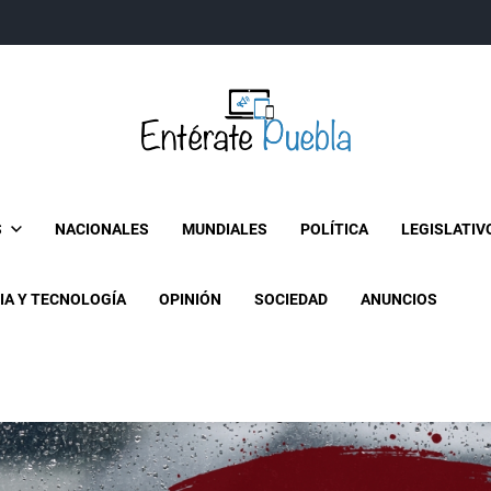
Entérate Puebla
Más que buenas noticias… Un enfoque a la verdader
S
NACIONALES
MUNDIALES
POLÍTICA
LEGISLATIV
IA Y TECNOLOGÍA
OPINIÓN
SOCIEDAD
ANUNCIOS