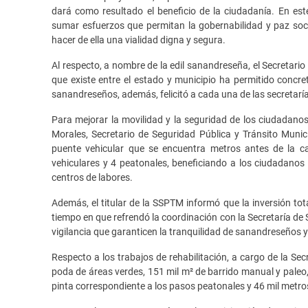
dará como resultado el beneficio de la ciudadanía. En es
sumar esfuerzos que permitan la gobernabilidad y paz social
hacer de ella una vialidad digna y segura.
Al respecto, a nombre de la edil sanandreseña, el Secretari
que existe entre el estado y municipio ha permitido concre
sanandreseños, además, felicitó a cada una de las secretaría
Para mejorar la movilidad y la seguridad de los ciudadanos
Morales, Secretario de Seguridad Pública y Tránsito Munic
puente vehicular que se encuentra metros antes de la c
vehiculares y 4 peatonales, beneficiando a los ciudadanos 
centros de labores.
Además, el titular de la SSPTM informó que la inversión tota
tiempo en que refrendó la coordinación con la Secretaría de 
vigilancia que garanticen la tranquilidad de sanandreseños y 
Respecto a los trabajos de rehabilitación, a cargo de la Se
poda de áreas verdes, 151 mil m² de barrido manual y paleo,
pinta correspondiente a los pasos peatonales y 46 mil metros 