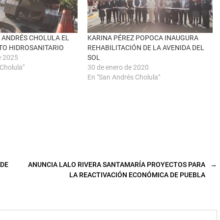
 ANDRÉS CHOLULA EL
KARINA PÉREZ POPOCA INAUGURA
TO HIDROSANITARIO
REHABILITACIÓN DE LA AVENIDA DEL
e 2025
SOL
Cholula"
30 de enero de 2020
En "San Andrés Cholula"
 DE
ANUNCIA LALO RIVERA SANTAMARÍA PROYECTOS PARA
→
LA REACTIVACIÓN ECONÓMICA DE PUEBLA