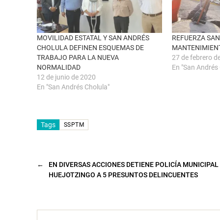
v
o
e
o
n
k
t
(
a
S
n
e
MOVILIDAD ESTATAL Y SAN ANDRÉS
REFUERZA SAN
a
a
CHOLULA DEFINEN ESQUEMAS DE
MANTENIMIEN
n
b
u
r
TRABAJO PARA LA NUEVA
27 de febrero d
e
e
NORMALIDAD
En "San Andrés 
v
e
a
n
12 de junio de 2020
)
u
n
En "San Andrés Cholula"
a
v
e
n
t
Tags
a
SSPTM
n
a
n
u
e
v
←
EN DIVERSAS ACCIONES DETIENE POLICÍA MUNICIPAL
a
HUEJOTZINGO A 5 PRESUNTOS DELINCUENTES
)