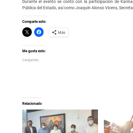
Durante el evento se contó con la participación de Karina
Pública del Estado, así como Joaquín Alonso Vicens, Secretar
Comparte esto:
C
H
Más
l
a
i
z
c
c
k
l
t
i
Me gusta esto:
o
c
s
p
Cargando...
h
a
a
r
r
a
e
c
o
o
n
m
X
p
(
a
S
r
e
t
a
i
Relacionado
b
r
r
e
e
n
e
F
n
a
u
c
n
e
a
b