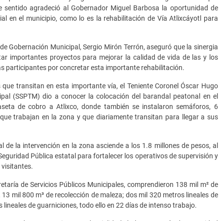
te sentido agradeció al Gobernador Miguel Barbosa la oportunidad de
 en el municipio, como lo es la rehabilitación de Vía Atlixcáyotl para
o de Gobernación Municipal, Sergio Mirón Terrón, aseguró que la sinergia
tar importantes proyectos para mejorar la calidad de vida de las y los
s participantes por concretar esta importante rehabilitación.
 que transitan en esta importante vía, el Teniente Coronel Óscar Hugo
ipal (SSPTM) dio a conocer la colocación del barandal peatonal en el
aseta de cobro a Atlixco, donde también se instalaron semáforos, 6
que trabajan en la zona y que diariamente transitan para llegar a sus
l de la intervención en la zona asciende a los 1.8 millones de pesos, al
Seguridad Pública estatal para fortalecer los operativos de supervisión y
visitantes.
cretaría de Servicios Públicos Municipales, comprendieron 138 mil m² de
 13 mil 800 m³ de recolección de maleza; dos mil 320 metros lineales de
lineales de guarniciones, todo ello en 22 días de intenso trabajo.