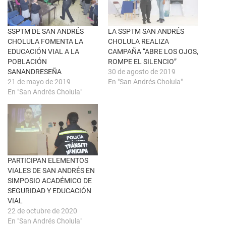
n
e
a
b
v
o
e
o
n
k
SSPTM DE SAN ANDRÉS
LA SSPTM SAN ANDRÉS
t
(
CHOLULA FOMENTA LA
CHOLULA REALIZA
a
S
n
e
EDUCACIÓN VIAL A LA
CAMPAÑA “ABRE LOS OJOS,
a
a
POBLACIÓN
ROMPE EL SILENCIO”
n
b
u
r
SANANDRESEÑA
30 de agosto de 2019
e
e
21 de mayo de 2019
En "San Andrés Cholula"
v
e
a
n
En "San Andrés Cholula"
)
u
n
a
v
e
n
t
a
n
a
PARTICIPAN ELEMENTOS
n
u
VIALES DE SAN ANDRÉS EN
e
SIMPOSIO ACADÉMICO DE
v
a
SEGURIDAD Y EDUCACIÓN
)
VIAL
22 de octubre de 2020
En "San Andrés Cholula"