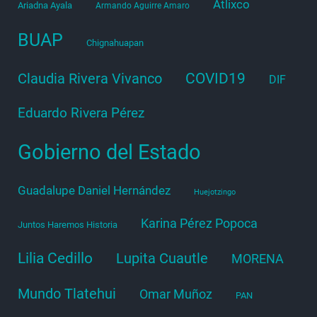
Atlixco
Ariadna Ayala
Armando Aguirre Amaro
BUAP
Chignahuapan
COVID19
Claudia Rivera Vivanco
DIF
Eduardo Rivera Pérez
Gobierno del Estado
Guadalupe Daniel Hernández
Huejotzingo
Karina Pérez Popoca
Juntos Haremos Historia
Lilia Cedillo
Lupita Cuautle
MORENA
Mundo Tlatehui
Omar Muñoz
PAN