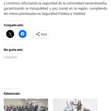
y continúa reforzando la seguridad de la comunidad sanandreseña,
garantizando la tranquilidad y paz social en la región, cumpliendo
las metas planteadas en Seguridad Pública y Vialidad.
Comparte esto:
C
H
Más
l
a
i
z
c
c
k
l
t
i
Me gusta esto:
o
c
s
p
Cargando...
h
a
a
r
r
a
e
c
o
o
n
m
X
p
(
a
S
r
e
t
a
i
Relacionado
b
r
r
e
e
n
e
F
n
a
u
c