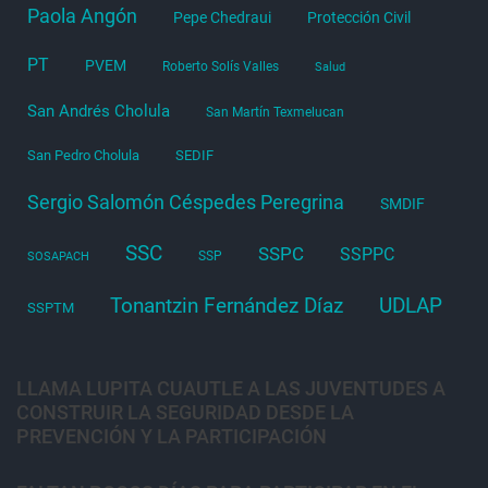
Paola Angón
Pepe Chedraui
Protección Civil
PT
PVEM
Roberto Solís Valles
Salud
San Andrés Cholula
San Martín Texmelucan
San Pedro Cholula
SEDIF
Sergio Salomón Céspedes Peregrina
SMDIF
SSC
SSPC
SSPPC
SSP
SOSAPACH
Tonantzin Fernández Díaz
UDLAP
SSPTM
LLAMA LUPITA CUAUTLE A LAS JUVENTUDES A
CONSTRUIR LA SEGURIDAD DESDE LA
PREVENCIÓN Y LA PARTICIPACIÓN