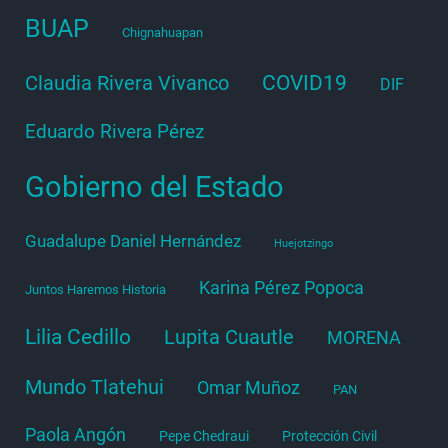
BUAP
Chignahuapan
COVID19
Claudia Rivera Vivanco
DIF
Eduardo Rivera Pérez
Gobierno del Estado
Guadalupe Daniel Hernández
Huejotzingo
Karina Pérez Popoca
Juntos Haremos Historia
Lilia Cedillo
Lupita Cuautle
MORENA
Mundo Tlatehui
Omar Muñoz
PAN
Paola Angón
Pepe Chedraui
Protección Civil