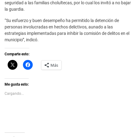
seguridad a las familias cholultecas, por lo cual los invitó a no bajar
la guardia.
“Su esfuerzo y buen desempeño ha permitido la detención de
personas involucradas en hechos delictivos, aunado a las
estrategias implementadas para inhibir la comisión de delitos en el
municipio”, indicó.
Comparte esto:
C
H
Más
l
a
i
z
c
c
k
l
t
i
Me gusta esto:
o
c
s
p
Cargando...
h
a
a
r
r
a
e
c
o
o
n
m
X
p
(
a
S
r
e
t
a
i