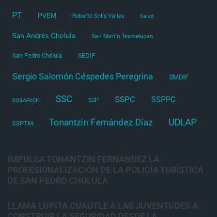
PT
PVEM
Roberto Solís Valles
Salud
San Andrés Cholula
San Martín Texmelucan
San Pedro Cholula
SEDIF
Sergio Salomón Céspedes Peregrina
SMDIF
SSC
SSPC
SSPPC
SSP
SOSAPACH
Tonantzin Fernández Díaz
UDLAP
SSPTM
IMPULSA TONANTZIN FERNÁNDEZ LA
PROFESIONALIZACIÓN DE LA POLICÍA TURÍSTICA
DE SAN PEDRO CHOLULA
LLAMA LUPITA CUAUTLE A LAS JUVENTUDES A
CONSTRUIR LA SEGURIDAD DESDE LA