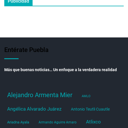
Publicidad
Entérate Puebla
Más que buenas noticias… Un enfoque a la verdadera realidad
Alejandro Armenta Mier
AMLO
Angélica Alvarado Juárez
Antonio Teutli Cuautle
Atlixco
Ariadna Ayala
Armando Aguirre Amaro