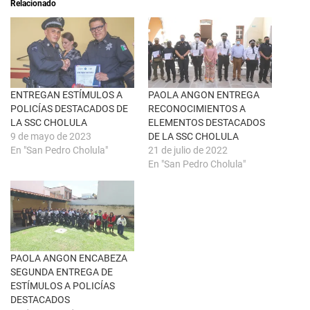
Relacionado
b
r
r
e
e
n
e
F
n
a
u
c
n
e
a
b
v
o
e
o
n
k
ENTREGAN ESTÍMULOS A
PAOLA ANGON ENTREGA
t
(
POLICÍAS DESTACADOS DE
RECONOCIMIENTOS A
a
S
n
e
LA SSC CHOLULA
ELEMENTOS DESTACADOS
a
a
9 de mayo de 2023
DE LA SSC CHOLULA
n
b
u
r
En "San Pedro Cholula"
21 de julio de 2022
e
e
En "San Pedro Cholula"
v
e
a
n
)
u
n
a
v
e
n
t
a
n
PAOLA ANGON ENCABEZA
a
SEGUNDA ENTREGA DE
n
u
ESTÍMULOS A POLICÍAS
e
DESTACADOS
v