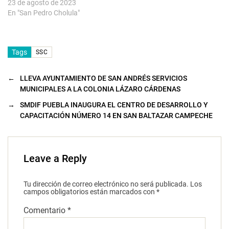
a
23 de agosto de 2023
)
En "San Pedro Cholula"
Tags
SSC
←
LLEVA AYUNTAMIENTO DE SAN ANDRÉS SERVICIOS
MUNICIPALES A LA COLONIA LÁZARO CÁRDENAS
→
SMDIF PUEBLA INAUGURA EL CENTRO DE DESARROLLO Y
CAPACITACIÓN NÚMERO 14 EN SAN BALTAZAR CAMPECHE
Leave a Reply
Tu dirección de correo electrónico no será publicada.
Los
campos obligatorios están marcados con
*
Comentario
*