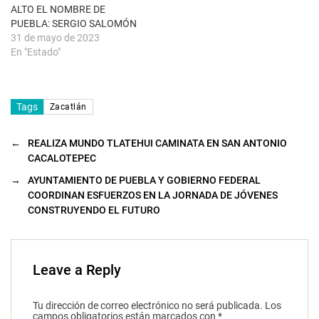
a
ALTO EL NOMBRE DE
)
PUEBLA: SERGIO SALOMÓN
31 de mayo de 2023
En "Estado"
Tags
Zacatlán
←
REALIZA MUNDO TLATEHUI CAMINATA EN SAN ANTONIO
CACALOTEPEC
→
AYUNTAMIENTO DE PUEBLA Y GOBIERNO FEDERAL
COORDINAN ESFUERZOS EN LA JORNADA DE JÓVENES
CONSTRUYENDO EL FUTURO
Leave a Reply
Tu dirección de correo electrónico no será publicada.
Los
campos obligatorios están marcados con
*