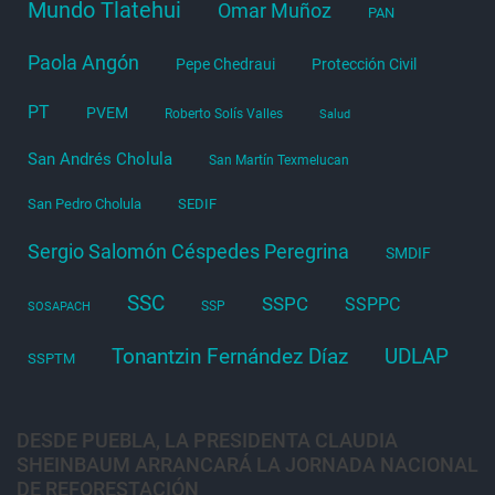
Mundo Tlatehui
Omar Muñoz
PAN
Paola Angón
Pepe Chedraui
Protección Civil
PT
PVEM
Roberto Solís Valles
Salud
San Andrés Cholula
San Martín Texmelucan
San Pedro Cholula
SEDIF
Sergio Salomón Céspedes Peregrina
SMDIF
SSC
SSPC
SSPPC
SSP
SOSAPACH
Tonantzin Fernández Díaz
UDLAP
SSPTM
DESDE PUEBLA, LA PRESIDENTA CLAUDIA
SHEINBAUM ARRANCARÁ LA JORNADA NACIONAL
DE REFORESTACIÓN