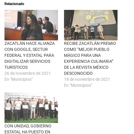
a
i
Relacionado
b
r
r
e
e
n
e
F
n
a
u
c
n
e
a
b
v
o
e
o
n
k
ZACATLÁN HACE ALIANZA
RECIBE ZACATLÁN PREMIO
t
(
CON GOOGLE, SECTUR
COMO “MEJOR PUEBLO
a
S
n
e
FEDERAL Y ESTATAL PARA
MÁGICO PARA UNA
a
a
DIGITALIZAR SERVICIOS
EXPERIENCIA CULINARIA”
n
b
u
r
TURÍSTICOS
DE LA REVISTA MÉXICO
e
e
26 de noviembre de 2021
DESCONOCIDO
v
e
a
n
En "Municipios"
18 de noviembre de 2021
)
u
En "Municipios"
n
a
v
e
n
t
a
n
a
n
u
CON UNIDAD, GOBIERNO
e
ESTATAL HA PUESTO EN
v