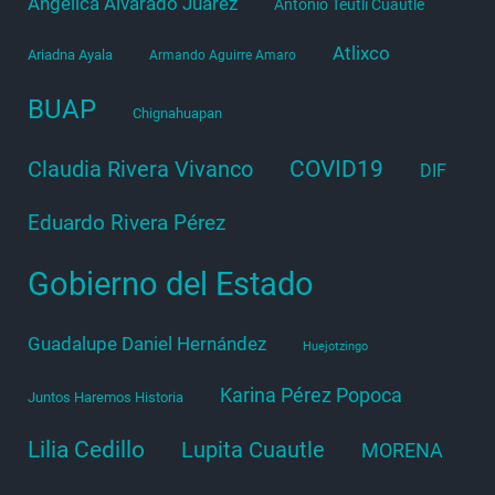
Angélica Alvarado Juárez
Antonio Teutli Cuautle
Atlixco
Ariadna Ayala
Armando Aguirre Amaro
BUAP
Chignahuapan
COVID19
Claudia Rivera Vivanco
DIF
Eduardo Rivera Pérez
Gobierno del Estado
Guadalupe Daniel Hernández
Huejotzingo
Karina Pérez Popoca
Juntos Haremos Historia
Lilia Cedillo
Lupita Cuautle
MORENA