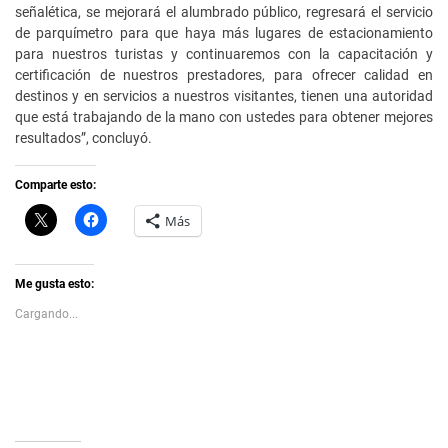
señalética, se mejorará el alumbrado público, regresará el servicio
de parquímetro para que haya más lugares de estacionamiento
para nuestros turistas y continuaremos con la capacitación y
certificación de nuestros prestadores, para ofrecer calidad en
destinos y en servicios a nuestros visitantes, tienen una autoridad
que está trabajando de la mano con ustedes para obtener mejores
resultados”, concluyó.
Comparte esto:
C
H
Más
l
a
i
z
c
c
k
l
t
i
Me gusta esto:
o
c
s
p
Cargando...
h
a
a
r
r
a
e
c
o
o
n
m
X
p
(
a
S
r
e
t