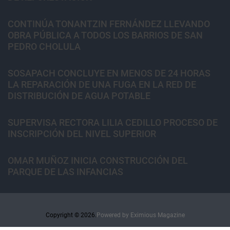
CONTINÚA TONANTZIN FERNÁNDEZ LLEVANDO
OBRA PÚBLICA A TODOS LOS BARRIOS DE SAN
PEDRO CHOLULA
SOSAPACH CONCLUYE EN MENOS DE 24 HORAS
LA REPARACIÓN DE UNA FUGA EN LA RED DE
DISTRIBUCIÓN DE AGUA POTABLE
SUPERVISA RECTORA LILIA CEDILLO PROCESO DE
INSCRIPCIÓN DEL NIVEL SUPERIOR
OMAR MUÑOZ INICIA CONSTRUCCIÓN DEL
PARQUE DE LAS INFANCIAS
Copyright © 2026.
Powered by
Eximious Magazine