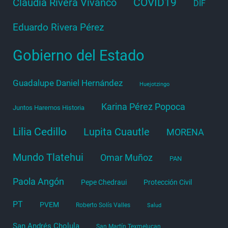
COVID19
Claudia Rivera Vivanco
DIF
Eduardo Rivera Pérez
Gobierno del Estado
Guadalupe Daniel Hernández
Huejotzingo
Karina Pérez Popoca
Juntos Haremos Historia
Lilia Cedillo
Lupita Cuautle
MORENA
Mundo Tlatehui
Omar Muñoz
PAN
Paola Angón
Pepe Chedraui
Protección Civil
PT
PVEM
Roberto Solís Valles
Salud
San Andrés Cholula
San Martín Texmelucan