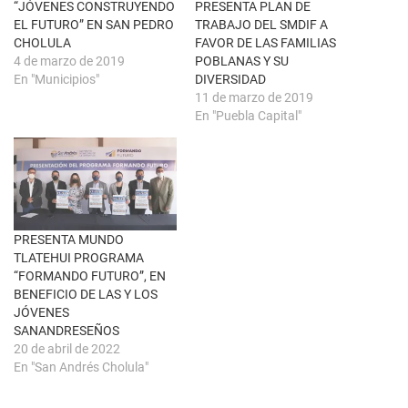
t
(
“JÓVENES CONSTRUYENDO
PRESENTA PLAN DE
a
S
n
e
EL FUTURO” EN SAN PEDRO
TRABAJO DEL SMDIF A
a
a
CHOLULA
FAVOR DE LAS FAMILIAS
n
b
u
r
4 de marzo de 2019
POBLANAS Y SU
e
e
En "Municipios"
DIVERSIDAD
v
e
a
n
11 de marzo de 2019
)
u
En "Puebla Capital"
n
a
v
e
n
t
a
n
a
n
u
PRESENTA MUNDO
e
TLATEHUI PROGRAMA
v
a
“FORMANDO FUTURO”, EN
)
BENEFICIO DE LAS Y LOS
JÓVENES
SANANDRESEÑOS
20 de abril de 2022
En "San Andrés Cholula"