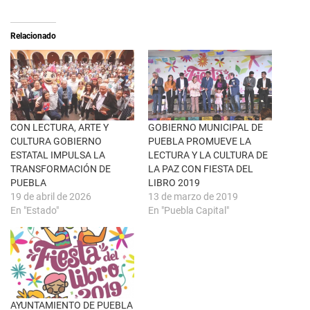
(
a
S
r
e
t
a
i
Relacionado
b
r
r
e
e
n
e
F
n
a
u
c
n
e
a
b
v
o
e
o
n
k
CON LECTURA, ARTE Y
GOBIERNO MUNICIPAL DE
t
(
CULTURA GOBIERNO
PUEBLA PROMUEVE LA
a
S
n
e
ESTATAL IMPULSA LA
LECTURA Y LA CULTURA DE
a
a
TRANSFORMACIÓN DE
LA PAZ CON FIESTA DEL
n
b
u
r
PUEBLA
LIBRO 2019
e
e
19 de abril de 2026
13 de marzo de 2019
v
e
a
n
En "Estado"
En "Puebla Capital"
)
u
n
a
v
e
n
t
a
n
a
AYUNTAMIENTO DE PUEBLA
n