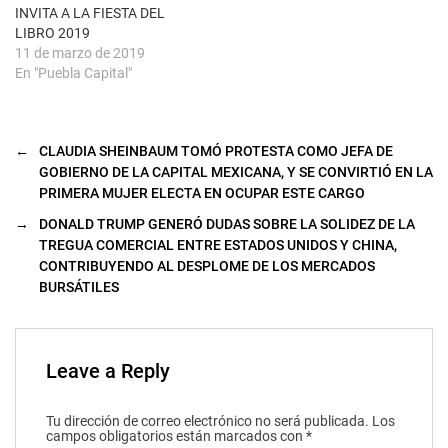
u
INVITA A LA FIESTA DEL
e
LIBRO 2019
v
a
11 de marzo de 2019
)
En "Puebla Capital"
←
CLAUDIA SHEINBAUM TOMÓ PROTESTA COMO JEFA DE
GOBIERNO DE LA CAPITAL MEXICANA, Y SE CONVIRTIÓ EN LA
PRIMERA MUJER ELECTA EN OCUPAR ESTE CARGO
→
DONALD TRUMP GENERÓ DUDAS SOBRE LA SOLIDEZ DE LA
TREGUA COMERCIAL ENTRE ESTADOS UNIDOS Y CHINA,
CONTRIBUYENDO AL DESPLOME DE LOS MERCADOS
BURSÁTILES
Leave a Reply
Tu dirección de correo electrónico no será publicada.
Los
campos obligatorios están marcados con
*