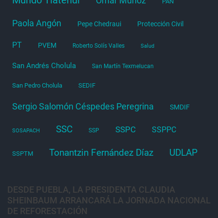
Omar Muñoz
PAN
Paola Angón
Pepe Chedraui
Protección Civil
PT
PVEM
Roberto Solís Valles
Salud
San Andrés Cholula
San Martín Texmelucan
San Pedro Cholula
SEDIF
Sergio Salomón Céspedes Peregrina
SMDIF
SSC
SSPC
SSPPC
SSP
SOSAPACH
Tonantzin Fernández Díaz
UDLAP
SSPTM
DESDE PUEBLA, LA PRESIDENTA CLAUDIA
SHEINBAUM ARRANCARÁ LA JORNADA NACIONAL
DE REFORESTACIÓN