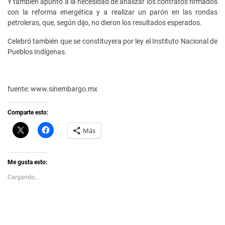
Y también apuntó a la necesidad de analizar los contratos firmados
con la reforma energética y a realizar un parón en las rondas
petroleras, que, según dijo, no dieron los resultados esperados.
Celebró también que se constituyera por ley el Instituto Nacional de
Pueblos Indígenas.
fuente: www.sinembargo.mx
Comparte esto:
C
H
Más
l
a
i
z
c
c
k
l
t
i
Me gusta esto:
o
c
s
p
Cargando...
h
a
a
r
r
a
e
c
o
o
n
m
X
p