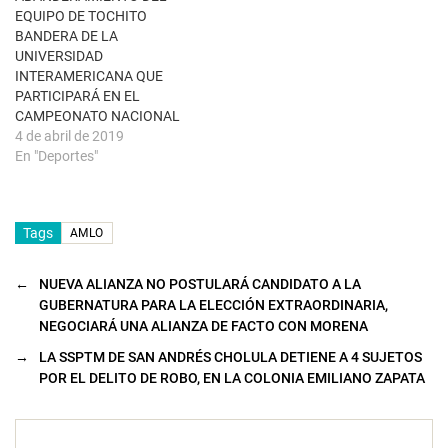
e
EQUIPO DE TOCHITO
v
a
BANDERA DE LA
)
UNIVERSIDAD
INTERAMERICANA QUE
PARTICIPARÁ EN EL
CAMPEONATO NACIONAL
4 de abril de 2019
En "Deportes"
Tags
AMLO
←
NUEVA ALIANZA NO POSTULARÁ CANDIDATO A LA
GUBERNATURA PARA LA ELECCIÓN EXTRAORDINARIA,
NEGOCIARÁ UNA ALIANZA DE FACTO CON MORENA
→
LA SSPTM DE SAN ANDRÉS CHOLULA DETIENE A 4 SUJETOS
POR EL DELITO DE ROBO, EN LA COLONIA EMILIANO ZAPATA