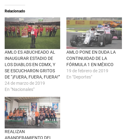
e
t
a
i
Relacionado
b
r
r
e
e
n
e
F
n
a
u
c
n
e
a
b
v
o
e
o
n
k
AMLO ES ABUCHEADO AL
AMLO PONE EN DUDA LA
t
(
INAUGURAR ESTADIO DE
CONTINUIDAD DE LA
a
S
n
e
LOS DIABLOS EN CDMX, Y
FÓRMULA 1 EN MÉXICO
a
a
SE ESCUCHARON GRITOS
19 de febrero de 2019
n
b
u
r
DE “¡FUERA, FUERA, FUERA!”
En "Deportes"
e
e
24 de marzo de 2019
v
e
a
n
En "Nacionales"
)
u
n
a
v
e
n
t
a
n
a
REALIZAN
n
u
ABANDERAMIENTO DEL