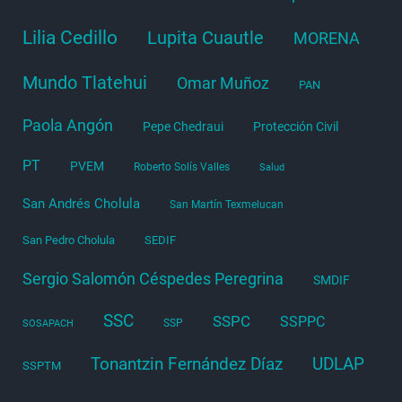
Lilia Cedillo
Lupita Cuautle
MORENA
Mundo Tlatehui
Omar Muñoz
PAN
Paola Angón
Pepe Chedraui
Protección Civil
PT
PVEM
Roberto Solís Valles
Salud
San Andrés Cholula
San Martín Texmelucan
San Pedro Cholula
SEDIF
Sergio Salomón Céspedes Peregrina
SMDIF
SSC
SSPC
SSPPC
SSP
SOSAPACH
Tonantzin Fernández Díaz
UDLAP
SSPTM