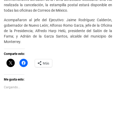
realizada la cancelación, la estampilla postal estará disponible en
todas las oficinas de Correos de México.
Acompañaron al jefe del Ejecutivo: Jaime Rodríguez Calderón,
gobernador de Nuevo León; Alfonso Romo Garza, jefe de la Oficina
de la Presidencia; Alfredo Harp Helú, presidente del Salón de la
Fama; y Adrián de la Garza Santos, alcalde del municipio de
Monterrey.
Comparte esto:
C
H
Más
l
a
i
z
c
c
k
l
t
i
Me gusta esto:
o
c
s
p
Cargando...
h
a
a
r
r
a
e
c
o
o
n
m
X
p
(
a
S
r