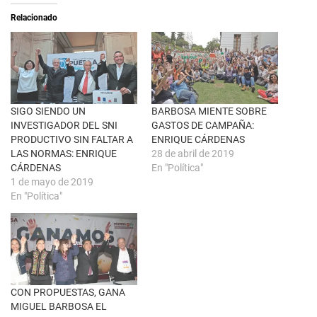
e
t
a
i
Relacionado
b
r
r
e
e
n
e
F
n
a
u
c
n
e
a
b
v
o
e
o
n
k
SIGO SIENDO UN
BARBOSA MIENTE SOBRE
t
(
INVESTIGADOR DEL SNI
GASTOS DE CAMPAÑA:
a
S
n
e
PRODUCTIVO SIN FALTAR A
ENRIQUE CÁRDENAS
a
a
LAS NORMAS: ENRIQUE
28 de abril de 2019
n
b
u
r
CÁRDENAS
En "Política"
e
e
1 de mayo de 2019
v
e
a
n
En "Política"
)
u
n
a
v
e
n
t
a
n
a
CON PROPUESTAS, GANA
n
u
MIGUEL BARBOSA EL
e