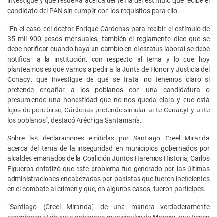
investigue y que resuelva acerca del tema del estímulo que recibe el
candidato del PAN sin cumplir con los requisitos para ello.
“En el caso del doctor Enrique Cárdenas para recibir el estímulo de
35 mil 900 pesos mensuales, también el reglamento dice que se
debe notificar cuando haya un cambio en el estatus laboral se debe
notificar a la institución, con respecto al tema y lo que hoy
planteamos es que vamos a pedir a la Junta de Honor y Justicia del
Conacyt que investigue de qué se trata, no tenemos claro si
pretende engañar a los poblanos con una candidatura o
presumiendo una honestidad que no nos queda clara y que está
lejos de percibirse, Cárdenas pretende simular ante Conacyt y ante
los poblanos”, destacó Aréchiga Santamaría.
Sobre las declaraciones emitidas por Santiago Creel Miranda
acerca del tema de la inseguridad en municipios gobernados por
alcaldes emanados de la Coalición Juntos Haremos Historia, Carlos
Figueroa enfatizó que este problema fue generado por las últimas
administraciones encabezadas por panistas que fueron ineficientes
en el combate al crimen y que, en algunos casos, fueron partícipes.
“Santiago (Creel Miranda) de una manera verdaderamente
asombrosa atribuye a gobiernos municipales de Morena, que tienen