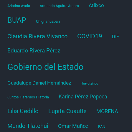
Atlixco
Ariadna Ayala
Armando Aguirre Amaro
BUAP
Chignahuapan
COVID19
Claudia Rivera Vivanco
DIF
Eduardo Rivera Pérez
Gobierno del Estado
Guadalupe Daniel Hernández
Huejotzingo
Karina Pérez Popoca
Juntos Haremos Historia
Lilia Cedillo
Lupita Cuautle
MORENA
Mundo Tlatehui
Omar Muñoz
PAN