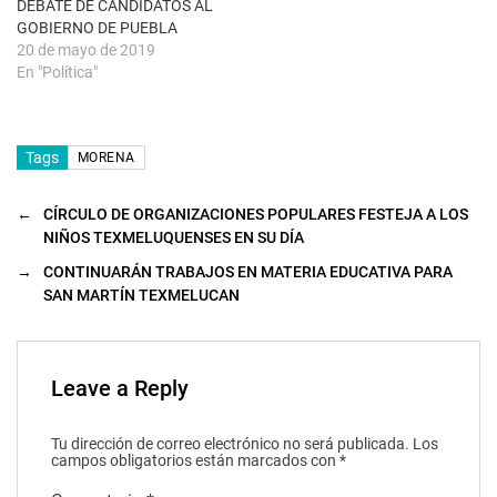
DEBATE DE CANDIDATOS AL
v
a
GOBIERNO DE PUEBLA
)
20 de mayo de 2019
En "Política"
Tags
MORENA
←
CÍRCULO DE ORGANIZACIONES POPULARES FESTEJA A LOS
NIÑOS TEXMELUQUENSES EN SU DÍA
→
CONTINUARÁN TRABAJOS EN MATERIA EDUCATIVA PARA
SAN MARTÍN TEXMELUCAN
Leave a Reply
Tu dirección de correo electrónico no será publicada.
Los
campos obligatorios están marcados con
*