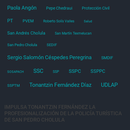
Paola Angón
Pepe Chedraui
Protección Civil
PT
PVEM
Roberto Solís Valles
Salud
San Andrés Cholula
San Martín Texmelucan
San Pedro Cholula
SEDIF
Sergio Salomón Céspedes Peregrina
SMDIF
SSC
SSPC
SSPPC
SSP
SOSAPACH
Tonantzin Fernández Díaz
UDLAP
SSPTM
IMPULSA TONANTZIN FERNÁNDEZ LA
PROFESIONALIZACIÓN DE LA POLICÍA TURÍSTICA
DE SAN PEDRO CHOLULA