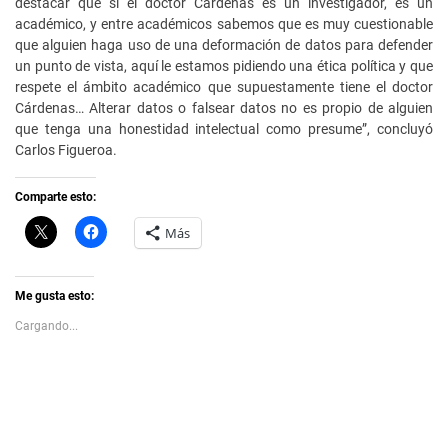
destacar que si el doctor Cárdenas es un investigador, es un
académico, y entre académicos sabemos que es muy cuestionable
que alguien haga uso de una deformación de datos para defender
un punto de vista, aquí le estamos pidiendo una ética política y que
respete el ámbito académico que supuestamente tiene el doctor
Cárdenas… Alterar datos o falsear datos no es propio de alguien
que tenga una honestidad intelectual como presume”, concluyó
Carlos Figueroa.
Comparte esto:
C
H
Más
l
a
i
z
c
c
k
l
t
i
Me gusta esto:
o
c
s
p
Cargando...
h
a
a
r
r
a
e
c
o
o
n
m
X
p
(
a
S
r