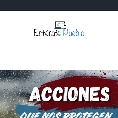
Entérate Puebla
Más que buenas noticias… Un enfoque a la verdader
S
NACIONALES
MUNDIALES
POLÍTICA
LEGISLATIV
IA Y TECNOLOGÍA
OPINIÓN
SOCIEDAD
ANUNCIOS