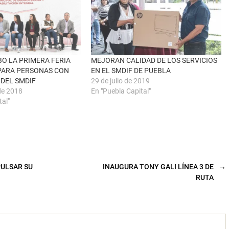
BO LA PRIMERA FERIA
MEJORAN CALIDAD DE LOS SERVICIOS
 PARA PERSONAS CON
EN EL SMDIF DE PUEBLA
 DEL SMDIF
29 de julio de 2019
de 2018
En "Puebla Capital"
tal"
PULSAR SU
INAUGURA TONY GALI LÍNEA 3 DE
→
RUTA