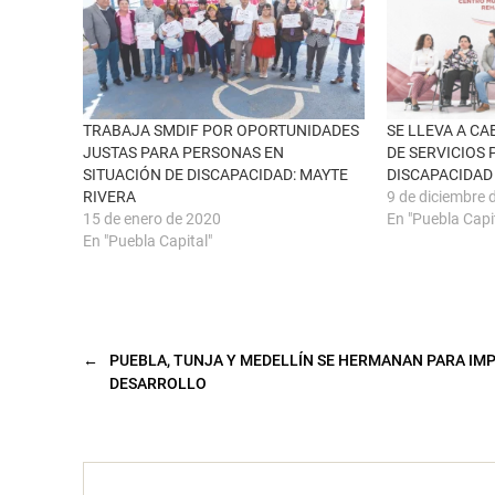
u
c
n
e
a
b
v
o
e
o
n
k
t
(
a
S
n
e
TRABAJA SMDIF POR OPORTUNIDADES
SE LLEVA A CA
a
a
JUSTAS PARA PERSONAS EN
DE SERVICIOS
n
b
u
r
SITUACIÓN DE DISCAPACIDAD: MAYTE
DISCAPACIDAD
e
e
RIVERA
9 de diciembre 
v
e
a
n
15 de enero de 2020
En "Puebla Capi
)
u
n
En "Puebla Capital"
a
v
e
n
t
a
n
a
←
PUEBLA, TUNJA Y MEDELLÍN SE HERMANAN PARA IM
n
DESARROLLO
u
e
v
a
)