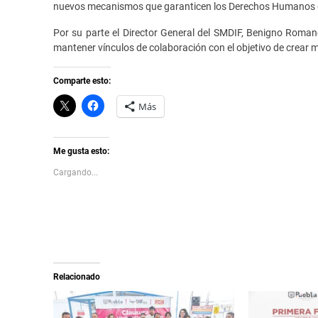
nuevos mecanismos que garanticen los Derechos Humanos en
Por su parte el Director General del SMDIF, Benigno Roman
mantener vínculos de colaboración con el objetivo de crear
Comparte esto:
C
H
Más
l
a
i
z
c
c
k
l
t
i
Me gusta esto:
o
c
s
p
Cargando...
h
a
a
r
r
a
e
c
o
o
n
m
X
p
(
a
S
r
e
t
a
i
Relacionado
b
r
r
e
e
n
e
F
n
a